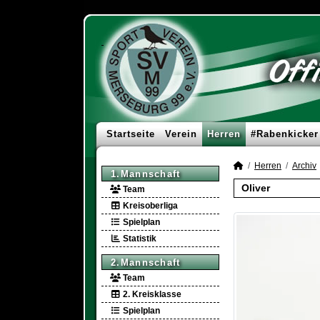
Startseite
Verein
Herren
#Rabenkicker
Herren
Archiv
1.Mannschaft
Oliver
Team
Kreisoberliga
Spielplan
Statistik
2.Mannschaft
Team
2. Kreisklasse
Spielplan