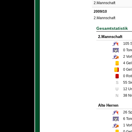
2.Mannschaft
2009/10
2.Mannschaft
Gesamtstatistik
2.Mannschaft
105
S
0
Tor
2
Vor
4
Gel
0
Gel
0
Rot
S
55 S
U
12 U
N
38 N
Alte Herren
26
Sp
6
Tor
1
Vor
0
Gel