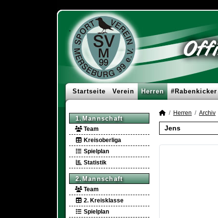
Startseite
Verein
Herren
#Rabenkicker
Herren
Archiv
1.Mannschaft
Jens
Team
Kreisoberliga
Spielplan
Statistik
2.Mannschaft
Team
2. Kreisklasse
Spielplan