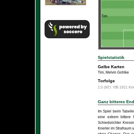
Tim
Spielstatistik
Gelbe Karten
Tim
,
Melvin Gohlke
Torfolge
1:0 (90')
VfB 1921 Kr
Ganz bitteres En
Im Spiel beim Tabell
eine extrem bittere
Schiedsrichter Kress
Knerler im Strafraum 
ohne Chance. Das so