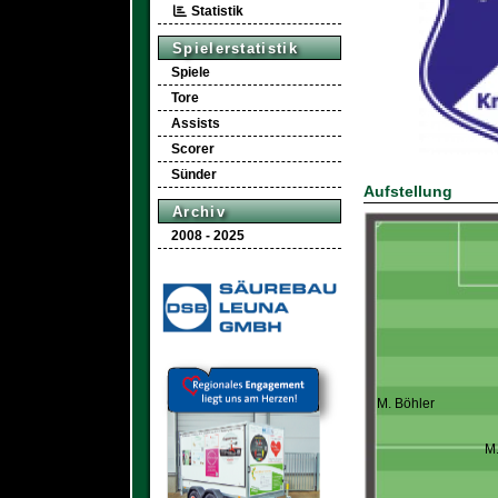
Statistik
Spielerstatistik
Spiele
Tore
Assists
Scorer
Sünder
Aufstellung
Archiv
2008 - 2025
M. Böhler
M