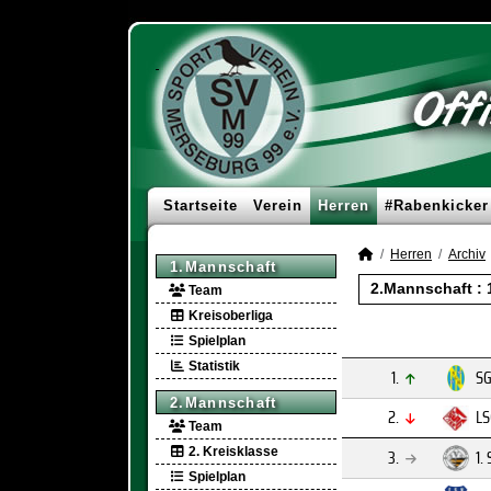
Startseite
Verein
Herren
#Rabenkicker
Herren
Archiv
1.Mannschaft
2.Mannschaft :
Team
Kreisoberliga
Spielplan
Statistik
1.
SG
2.Mannschaft
2.
LS
Team
2. Kreisklasse
3.
1.
Spielplan