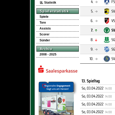
4.
FS
Statistik
5.
SV
Spielerstatistik
Spiele
6.
VS
Tore
Assists
7.
SV
Scorer
8.
SG
Sünder
9.
SG
Archiv
2008 - 2025
10.
SV
13. Spieltag
So, 03.04.2022
14:00
So, 03.04.2022
14:00
So, 03.04.2022
14:00
So, 03.04.2022
14:00