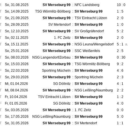
R
So, 31.08.2025
SV Merseburg 99
:
NFC Landsberg
10 : 0
T
So, 14.09.2025
TSG Wörmlitz-Böllberg
:
SV Merseburg 99
1 : 5
T
So, 21.09.2025
SV Merseburg 99
:
TSV Eintracht Lützen
2 : 0
T
So, 28.09.2025
SV Mertendorf
:
SV Merseburg 99
1 : 0
T
So, 12.10.2025
SV Merseburg 99
:
SV Großgräfendorf
5 : 2
T
So, 02.11.2025
1. FC Zeitz
:
SV Merseburg 99
2 : 0
T
Sa, 15.11.2025
SV Merseburg 99
:
NSG Leuna/Wengelsdorf
5 : 1
a
So, 25.01.2026
SV Merseburg 99
:
SSC Weißenfels
2 : 5
T
So, 08.03.2026
NSG Langendorf/Zorbau
:
SV Merseburg 99
0 : 30
T
So, 15.03.2026
SV Merseburg 99
:
TSG Wörmlitz-Böllberg
9 : 2
F
So, 22.03.2026
Sportring Mücheln
:
SV Merseburg 99
4 : 6
T
So, 29.03.2026
SV Merseburg 99
:
Sportring Mücheln
2 : 3
T
Mi, 01.04.2026
SG Döllnitz
:
SV Merseburg 99
4 : 1
T
Mi, 08.04.2026
SV Merseburg 99
:
NSG Leißling/Naumburg
2 : 2
T
Fr, 10.04.2026
TSV Eintracht Lützen
:
SV Merseburg 99
1 : 2
F
Fr, 01.05.2026
SG Döllnitz
:
SV Merseburg 99
4 : 0
T
So, 03.05.2026
SV Merseburg 99
:
1. FC Zeitz
0 : 0
T
So, 17.05.2026
NSG Leißling/Naumburg
:
SV Merseburg 99
5 : 0
T
So, 31.05.2026
SV Merseburg 99
:
SV Mertendorf
1 : 1