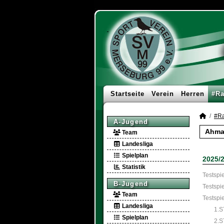
Startseite
Verein
Herren
#Ra
#Ra
A-Jugend
Ahmad
Team
Landesliga
Spielplan
2025/
Statistik
Testspie
B-Jugend
Testspie
Team
Testspie
Landesliga
1.S
Spielplan
2.S