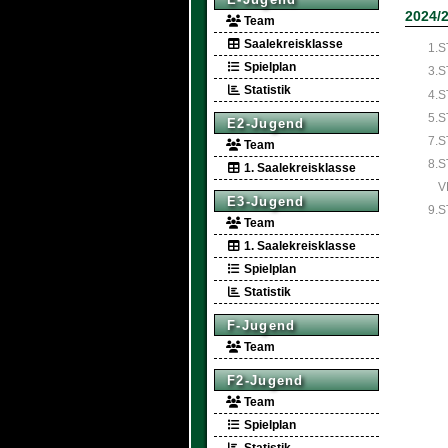
2024/
Team
Saalekreisklasse
1.S
Spielplan
3.S
Statistik
4.S
5.S
E2-Jugend
7.S
Team
8.S
1. Saalekreisklasse
V
E3-Jugend
9.S
Team
1. Saalekreisklasse
Spielplan
Statistik
F-Jugend
Team
F2-Jugend
Team
Spielplan