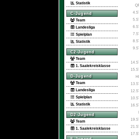
Statistik
Q
4.S
C-Jugend
5.S
Team
6.S
Landesliga
7.S
Spielplan
8.S
Statistik
9.S
C2-Jugend
Team
14.S
1. Saalekreisklasse
15.S
D-Jugend
H
Team
13.S
Landesliga
12.S
Spielplan
10.S
Statistik
16.S
D2-Jugend
19.S
Team
21.S
1. Saalekreisklasse
17.S
E-Jugend