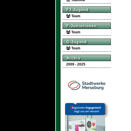
Statistik
F3-Jugend
Team
F-Juniorinnen
Team
G-Jugend
Team
Archiv
2009 - 2025