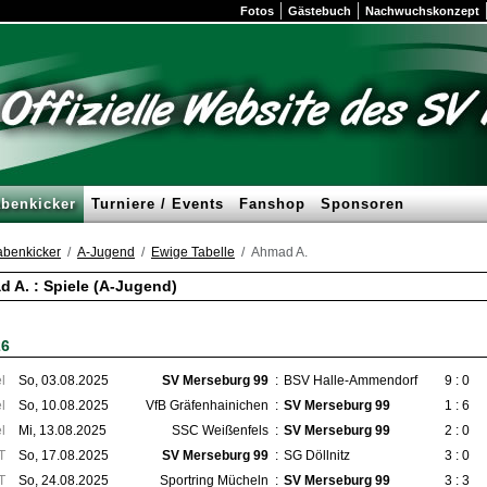
Fotos
Gästebuch
Nachwuchskonzept
benkicker
Turniere / Events
Fanshop
Sponsoren
benkicker
A-Jugend
Ewige Tabelle
Ahmad A.
 A. : Spiele (A-Jugend)
26
l
So, 03.08.2025
SV Merseburg 99
:
BSV Halle-Ammendorf
9 : 0
l
So, 10.08.2025
VfB Gräfenhainichen
:
SV Merseburg 99
1 : 6
l
Mi, 13.08.2025
SSC Weißenfels
:
SV Merseburg 99
2 : 0
T
So, 17.08.2025
SV Merseburg 99
:
SG Döllnitz
3 : 0
T
So, 24.08.2025
Sportring Mücheln
:
SV Merseburg 99
3 : 3