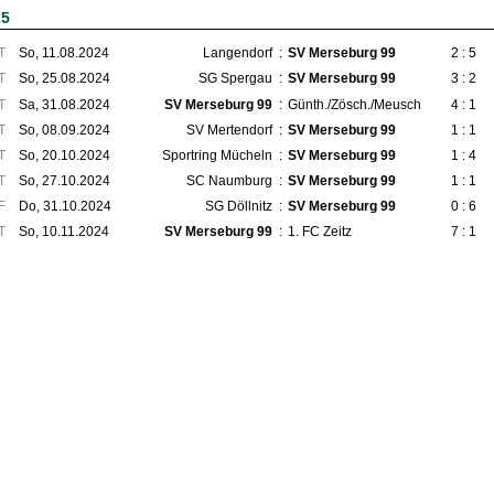
25
T
So, 11.08.2024
Langendorf
:
SV Merseburg 99
2 : 5
T
So, 25.08.2024
SG Spergau
:
SV Merseburg 99
3 : 2
T
Sa, 31.08.2024
SV Merseburg 99
:
Günth./Zösch./Meusch
4 : 1
T
So, 08.09.2024
SV Mertendorf
:
SV Merseburg 99
1 : 1
T
So, 20.10.2024
Sportring Mücheln
:
SV Merseburg 99
1 : 4
T
So, 27.10.2024
SC Naumburg
:
SV Merseburg 99
1 : 1
F
Do, 31.10.2024
SG Döllnitz
:
SV Merseburg 99
0 : 6
T
So, 10.11.2024
SV Merseburg 99
:
1. FC Zeitz
7 : 1