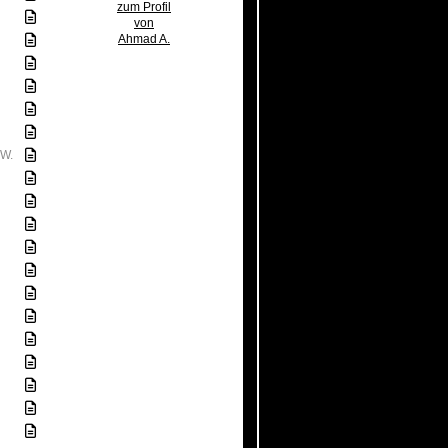
zum Profil
von
Ahmad A.
.W.