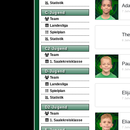
Statistik
Ada
7 Jah
C-Jugend
Team
Landesliga
Spielplan
The
Statistik
8 Jah
C2-Jugend
Team
1. Saalekreisklasse
Pau
8 Jah
D-Jugend
Team
Landesliga
Spielplan
Elij
Statistik
7 Jah
D2-Jugend
Team
1. Saalekreisklasse
Eli
7 Jah
E-Jugend