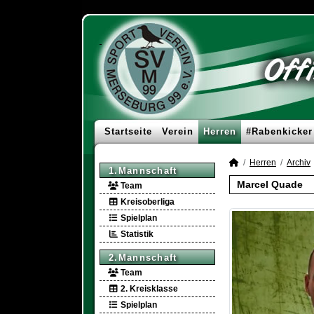
Startseite
Verein
Herren
#Rabenkicker
Herren
Archiv
1.Mannschaft
Marcel Quade
Team
Kreisoberliga
Spielplan
Statistik
2.Mannschaft
Team
2. Kreisklasse
Spielplan