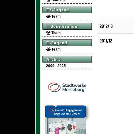
Statistik
F3-Jugend
Team
2012/13
F-Juniorinnen
Team
2011/12
G-Jugend
Team
Archiv
2009 - 2025