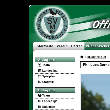
Startseite
Verein
Herren
#Rabenkicker
#Rabenkicker
A-Jugend
Phil Luca Darns
Team
Landesliga
Spielplan
Statistik
B-Jugend
Team
Landesliga
Spielplan