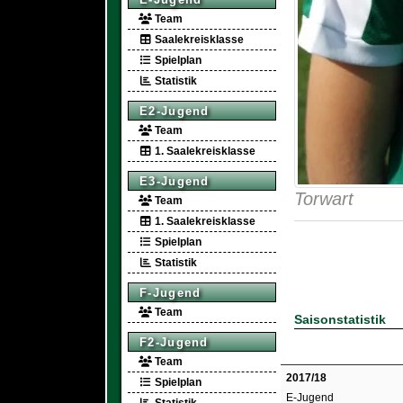
Team
Saalekreisklasse
Spielplan
Statistik
E2-Jugend
Team
1. Saalekreisklasse
E3-Jugend
Torwart
Team
1. Saalekreisklasse
Spielplan
Statistik
F-Jugend
Team
Saisonstatistik
F2-Jugend
Team
2017/18
Spielplan
E-Jugend