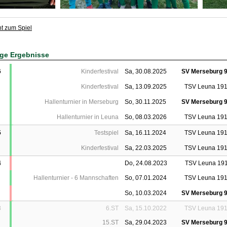
ht zum Spiel
ige Ergebnisse
6
Kinderfestival
Sa, 30.08.2025
SV Merseburg 
Kinderfestival
Sa, 13.09.2025
TSV Leuna 19
Hallenturnier in Merseburg
So, 30.11.2025
SV Merseburg 
Hallenturnier in Leuna
So, 08.03.2026
TSV Leuna 19
5
Testspiel
Sa, 16.11.2024
TSV Leuna 19
Kinderfestival
Sa, 22.03.2025
TSV Leuna 19
4
Do, 24.08.2023
TSV Leuna 19
Hallenturnier - 6 Mannschaften
So, 07.01.2024
TSV Leuna 19
So, 10.03.2024
SV Merseburg 
3
6.ST
Sa, 15.10.2022
TSV Leuna 19
15.ST
Sa, 29.04.2023
SV Merseburg 