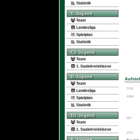
Statistik
C-Jugend
Team
Landesliga
Spielplan
Statistik
C2-Jugend
Team
1. Saalekreisklasse
D-Jugend
Aufste
Team
TOR
Landesliga
ABW
Spielplan
Statistik
D2-Jugend
MIT
Team
1. Saalekreisklasse
STU
E-Jugend