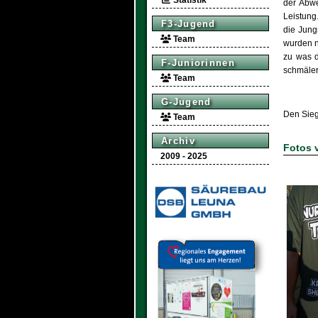
Statistik
der Abwe
Leistung
F3-Jugend
die Jung
Team
wurden n
zu was d
F-Juniorinnen
schmäler
Team
G-Jugend
Den Sieg
Team
Archiv
Fotos 
2009 - 2025