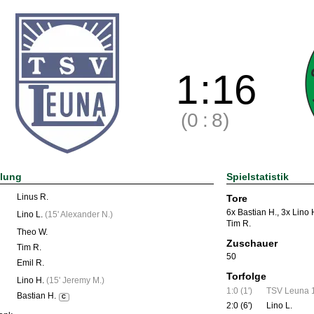
1
:
16
(0
:
8)
llung
Spielstatistik
Linus R.
Tore
6x Bastian H.
,
3x Lino 
Lino L.
(
15' Alexander N.
)
Tim R.
Theo W.
Zuschauer
Tim R.
50
Emil R.
Torfolge
Lino H.
(
15' Jeremy M.
)
1:0 (1')
TSV Leuna 
Bastian H.
C
2:0 (6')
Lino L.