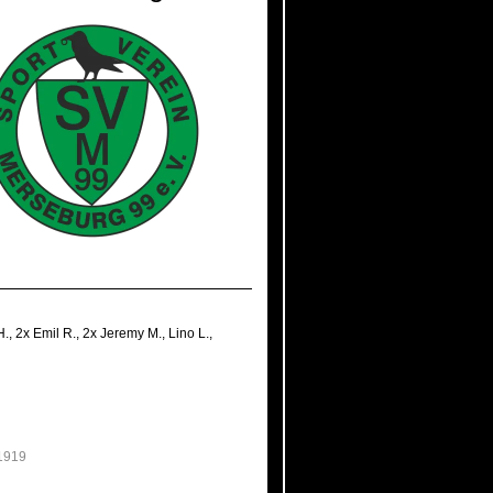
H.
,
2x Emil R.
,
2x Jeremy M.
,
Lino L.
,
1919