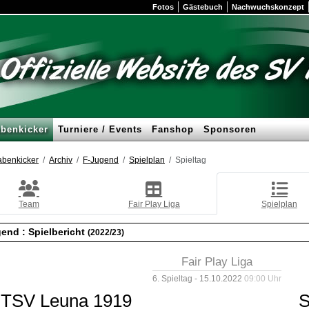
Fotos
Gästebuch
Nachwuchskonzept
benkicker
Turniere / Events
Fanshop
Sponsoren
benkicker
Archiv
F-Jugend
Spielplan
Spieltag
Team
Fair Play Liga
Spielplan
gend :
Spielbericht
(2022/23)
Fair Play Liga
6. Spieltag - 15.10.2022
09:00 Uhr
TSV Leuna 1919
S