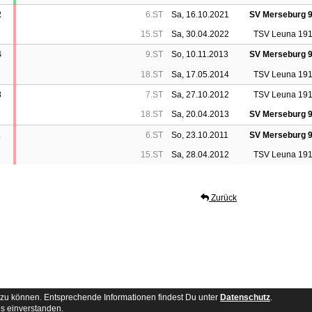
2
6.ST
Sa, 16.10.2021
SV Merseburg 
15.ST
Sa, 30.04.2022
TSV Leuna 19
4
9.ST
So, 10.11.2013
SV Merseburg 
18.ST
Sa, 17.05.2014
TSV Leuna 19
3
7.ST
Sa, 27.10.2012
TSV Leuna 19
18.ST
Sa, 20.04.2013
SV Merseburg 
2
6.ST
So, 23.10.2011
SV Merseburg 
15.ST
Sa, 28.04.2012
TSV Leuna 19
Zurück
zu können. Entsprechende Informationen findest Du unter
Datenschutz
.
Besucherstatistik
Impressum
Datenschutz
s einverstanden.