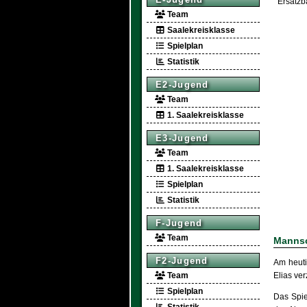
Ersatzb
Team
Saalekreisklasse
Spielplan
Statistik
E2-Jugend
Team
1. Saalekreisklasse
E3-Jugend
Team
1. Saalekreisklasse
Spielplan
Statistik
F-Jugend
Team
Mannsc
F2-Jugend
Am heuti
Team
Elias ve
Spielplan
Das Spie