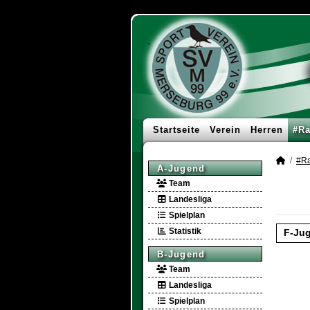
Startseite
Verein
Herren
#Ra
#Ra
A-Jugend
Team
Landesliga
Spielplan
Statistik
F-Ju
B-Jugend
Team
Landesliga
Spielplan