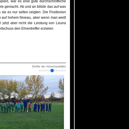
els, war es eine gute durchschnittliche
le gemacht. Ab und an blitzte das auf was
 sie es nur selten zeigten. Die Positionen
kern auf hohem Niveau, aber wenn man weiß
 jetzt aber nicht die Leistung von Leuna
tschuss den Ehrentreffer erzielen.
Größe der Vorschaubilder