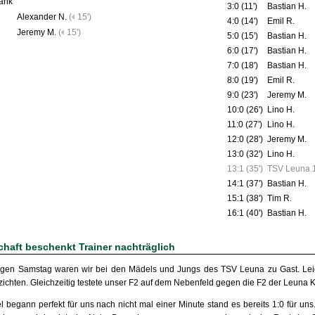
ank
3:0 (11')
Bastian H.
Alexander N.
(
15')
4:0 (14')
Emil R.
Jeremy M.
(
15')
5:0 (15')
Bastian H.
6:0 (17')
Bastian H.
7:0 (18')
Bastian H.
8:0 (19')
Emil R.
9:0 (23')
Jeremy M.
10:0 (26')
Lino H.
11:0 (27')
Lino H.
12:0 (28')
Jeremy M.
13:0 (32')
Lino H.
13:1 (35')
TSV Leuna 
14:1 (37')
Bastian H.
15:1 (38')
Tim R.
16:1 (40')
Bastian H.
haft beschenkt Trainer nachträglich
gen Samstag waren wir bei den Mädels und Jungs des TSV Leuna zu Gast. Lei
rzichten. Gleichzeitig testete unser F2 auf dem Nebenfeld gegen die F2 der Leuna K
l begann perfekt für uns nach nicht mal einer Minute stand es bereits 1:0 für un