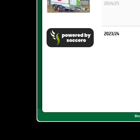
2024/25
2023/24
Bes