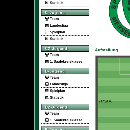
Statistik
C-Jugend
Team
Landesliga
Spielplan
Statistik
C2-Jugend
Aufstellung
Team
1. Saalekreisklasse
D-Jugend
Team
Landesliga
Spielplan
Statistik
Yahya A.
D2-Jugend
Team
1. Saalekreisklasse
E-Jugend