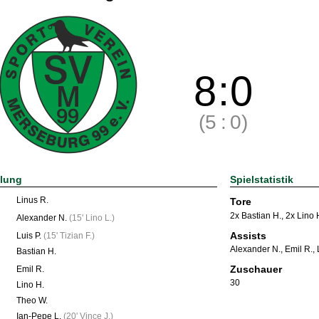
8
:
0
(5
:
0)
llung
Spielstatistik
Linus R.
Tore
2x Bastian H.
,
2x Lino 
Alexander N.
(
15' Lino L.
)
Assists
Luis P.
(
15' Tizian F.
)
Alexander N.
,
Emil R.
,
Bastian H.
Zuschauer
Emil R.
30
Lino H.
Theo W.
Ian-Pepe L.
(
20' Vince J.
)