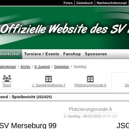
Fotos
Gästebuch
Nachwuchskonzept
benkicker
Turniere / Events
Fanshop
Sponsoren
benkicker
Archiv
E-Jugend
Spielplan
Spieltag
Team
1. Saalekreisklasse 2
Platzierungsrunde A
Sp
gend :
Spielbericht
(2024/25)
Platzierungsrunde A
2. Spieltag - 08.03.2025
09:00 Uhr
SV Merseburg 99
JSG