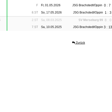
0 : 7
F
Fr, 01.05.2026
JSG Brachstedt/Oppin
1 : 3
8.ST
So, 17.05.2026
JSG Brachstedt/Oppin
8 : 0
5
2.ST
Sa, 08.03.2025
SV Merseburg 99
3 : 13
7.ST
Sa, 10.05.2025
JSG Brachstedt/Oppin
Zurück