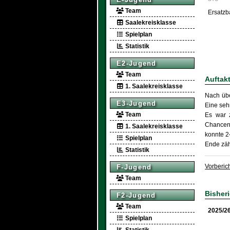
Team
Ersatzb
Saalekreisklasse
Spielplan
Statistik
E2-Jugend
Team
Auftak
1. Saalekreisklasse
Nach übe
E3-Jugend
Eine seh
Team
Es war 
Chancenv
1. Saalekreisklasse
konnte 2
Spielplan
Ende zäh
Statistik
Vorberic
F-Jugend
Team
Bisher
F2-Jugend
Team
2025/2
Spielplan