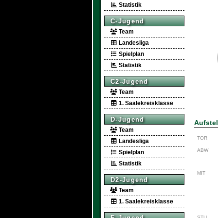
Statistik
C-Jugend
Team
Landesliga
Spielplan
Statistik
C2-Jugend
Team
1. Saalekreisklasse
D-Jugend
Aufste
Team
TOR
Landesliga
ABW
Spielplan
Statistik
MIT
D2-Jugend
Team
1. Saalekreisklasse
E-Jugend
STU