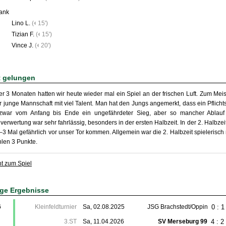
ank
Lino L.
(
15')
Tizian F.
(
15')
Vince J.
(
20')
t gelungen
r 3 Monaten hatten wir heute wieder mal ein Spiel an der frischen Luft. Zum Me
r junge Mannschaft mit viel Talent. Man hat den Jungs angemerkt, dass ein Pflichts
zwar vom Anfang bis Ende ein ungefährdeter Sieg, aber so mancher Ablauf
erwertung war sehr fahrlässig, besonders in der ersten Halbzeit. In der 2. Halbz
–3 Mal gefährlich vor unser Tor kommen. Allgemein war die 2. Halbzeit spielerisch 
len 3 Punkte.
ht zum Spiel
ige Ergebnisse
0 : 1
6
Kleinfeldturnier
Sa, 02.08.2025
JSG Brachstedt/Oppin
4 : 2
3.ST
Sa, 11.04.2026
SV Merseburg 99