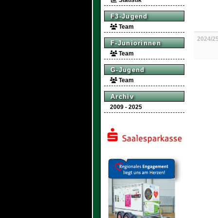
Statistik
F3-Jugend
Team
2024/2
F-Juniorinnen
Team
G-Jugend
Team
Archiv
2009 - 2025