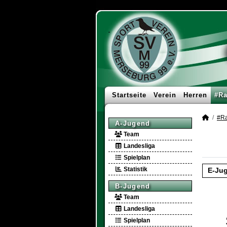
Startseite
Verein
Herren
#Ra
#Ra
A-Jugend
Team
Landesliga
Spielplan
Statistik
E-Ju
B-Jugend
Team
Landesliga
Spielplan