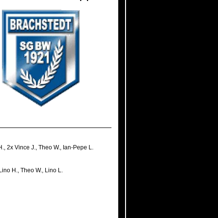
H.
,
2x Vince J.
,
Theo W.
,
Ian-Pepe L.
Lino H.
,
Theo W.
,
Lino L.