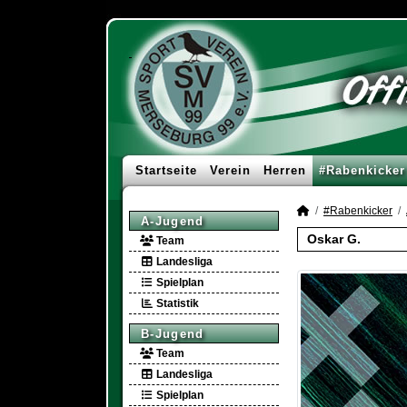
Startseite
Verein
Herren
#Rabenkicker
#Rabenkicker
A-Jugend
Oskar G.
Team
Landesliga
Spielplan
Statistik
B-Jugend
Team
Landesliga
Spielplan