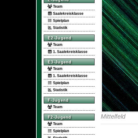
Team
Saalekreisklasse
Spielplan
Statistik
E2-Jugend
Team
1. Saalekreisklasse
E3-Jugend
Team
1. Saalekreisklasse
Spielplan
Statistik
F-Jugend
Team
Mittelfeld
F2-Jugend
Team
Spielplan