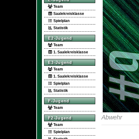
Team
Saalekreisklasse
Spielplan
Statistik
E2-Jugend
Team
1. Saalekreisklasse
E3-Jugend
Team
1. Saalekreisklasse
Spielplan
Statistik
F-Jugend
Team
Abwehr
F2-Jugend
Team
Spielplan