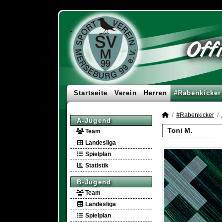
Startseite
Verein
Herren
#Rabenkicker
#Rabenkicker
A-Jugend
Toni M.
Team
Landesliga
Spielplan
Statistik
B-Jugend
Team
Landesliga
Spielplan