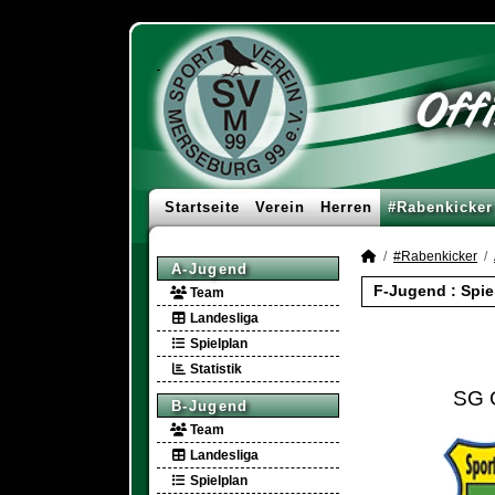
Startseite
Verein
Herren
#Rabenkicker
#Rabenkicker
A-Jugend
F-Jugend :
Spie
Team
Landesliga
Spielplan
Statistik
SG 
B-Jugend
Team
Landesliga
Spielplan