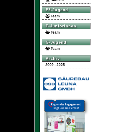
Statistik
F3-Jugend
Team
F-Juniorinnen
Team
G-Jugend
Team
Archiv
2009 - 2025