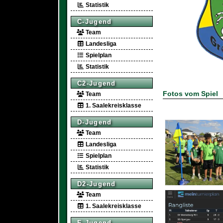
Statistik
C-Jugend
Team
Landesliga
Spielplan
Statistik
C2-Jugend
Fotos vom Spiel
Team
1. Saalekreisklasse
D-Jugend
Team
Landesliga
Spielplan
Statistik
D2-Jugend
Team
1. Saalekreisklasse
E-Jugend