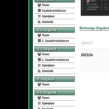
Team
Saalekreisklasse
Spielplan
Statistik
Bisherige Ergebn
E2-Jugend
Team
1. Saalekreisklasse
2024/25
E3-Jugend
2023/24
Team
1. Saalekreisklasse
Spielplan
Statistik
F-Jugend
Team
F2-Jugend
Team
Spielplan