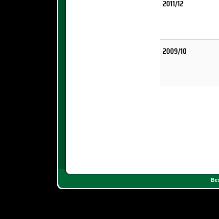
2011/12
2009/10
Bes