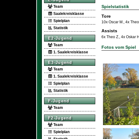
Spielstatistik
Team
Saalekreisklasse
Tore
Spielplan
10x Oscar M.
,
4x Theo
Statistik
Assists
6x Theo Z.
,
4x Oskar H
E2-Jugend
Team
Fotos vom Spiel
1. Saalekreisklasse
E3-Jugend
Team
1. Saalekreisklasse
Spielplan
Statistik
F-Jugend
Team
F2-Jugend
Team
Spielplan