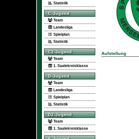
Statistik
C-Jugend
Team
Landesliga
Spielplan
Statistik
C2-Jugend
Aufstellung
Team
1. Saalekreisklasse
D-Jugend
Team
Landesliga
Spielplan
Statistik
D2-Jugend
Team
1. Saalekreisklasse
E-Jugend