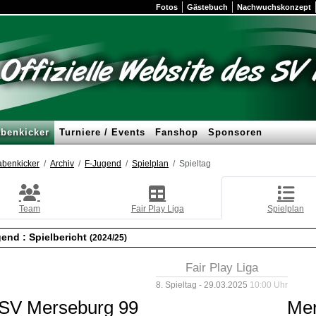
Fotos
Gästebuch
Nachwuchskonzept
benkicker
Turniere / Events
Fanshop
Sponsoren
benkicker
Archiv
F-Jugend
Spielplan
Spieltag
Team
Fair Play Liga
Spielplan
gend :
Spielbericht
(2024/25)
Fair Play Liga
8. Spieltag - 29.03.2025
10:00 Uhr
SV Merseburg 99
Me