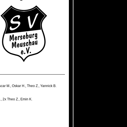
car M.
,
Oskar H.
,
Theo Z.
,
Yannick B.
.
,
2x Theo Z.
,
Emin K.