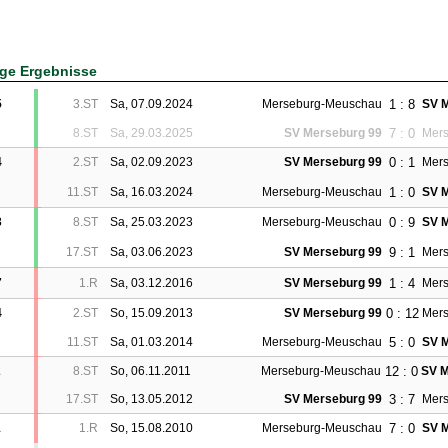
ige Ergebnisse
1 : 8
5
3.ST
Sa, 07.09.2024
Merseburg-Meuschau
SV M
7 : 0
8.ST
Sa, 29.03.2025
SV Merseburg 99
Mer
0 : 1
4
2.ST
Sa, 02.09.2023
SV Merseburg 99
Mer
1 : 0
11.ST
Sa, 16.03.2024
Merseburg-Meuschau
SV M
0 : 9
3
8.ST
Sa, 25.03.2023
Merseburg-Meuschau
SV M
9 : 1
17.ST
Sa, 03.06.2023
SV Merseburg 99
Mer
1 : 4
7
1.R
Sa, 03.12.2016
SV Merseburg 99
Mer
0 : 12
4
2.ST
So, 15.09.2013
SV Merseburg 99
Mer
5 : 0
11.ST
Sa, 01.03.2014
Merseburg-Meuschau
SV M
12 : 0
2
8.ST
So, 06.11.2011
Merseburg-Meuschau
SV M
3 : 7
17.ST
So, 13.05.2012
SV Merseburg 99
Mer
7 : 0
1
1.R
So, 15.08.2010
Merseburg-Meuschau
SV M