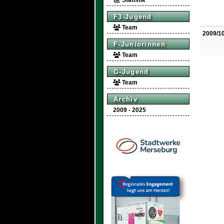
Statistik
F3-Jugend
Team
2009/1
F-Juniorinnen
Team
G-Jugend
Team
Archiv
2009 - 2025