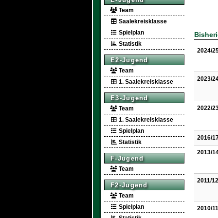
Team
Saalekreisklasse
Spielplan
Bisher
Statistik
2024/2
E2-Jugend
Team
2023/2
1. Saalekreisklasse
E3-Jugend
2022/2
Team
1. Saalekreisklasse
Spielplan
2016/1
Statistik
2013/1
F-Jugend
Team
2011/1
F2-Jugend
Team
Spielplan
2010/1