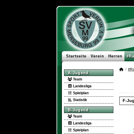
Startseite
Verein
Herren
#Ra
#Ra
A-Jugend
Team
Landesliga
Spielplan
Statistik
F-Ju
B-Jugend
Team
Landesliga
Spielplan