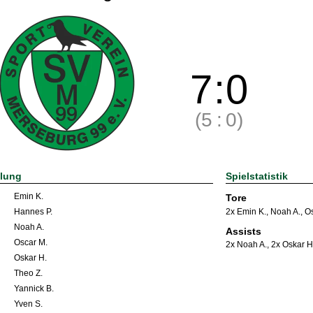
7
:
0
(5
:
0)
llung
Spielstatistik
Emin K.
Tore
2x Emin K.
,
Noah A.
,
Os
Hannes P.
Noah A.
Assists
Oscar M.
2x Noah A.
,
2x Oskar H
Oskar H.
Theo Z.
Yannick B.
Yven S.