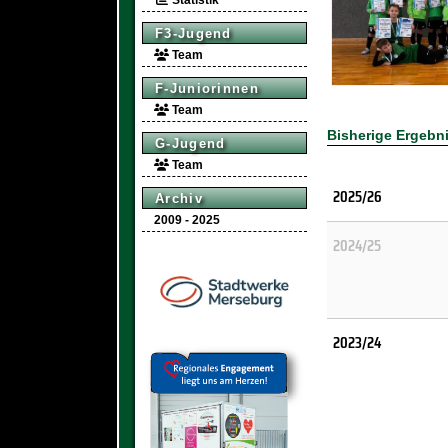
Statistik
F3-Jugend
Team
F-Juniorinnen
Team
Bisherige Ergebn
G-Jugend
Team
2025/26
Archiv
2009 - 2025
2024/25
2023/24