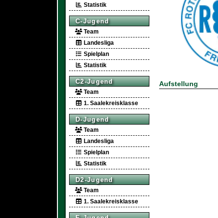
Statistik
C-Jugend
Team
Landesliga
Spielplan
Statistik
C2-Jugend
Aufstellung
Team
1. Saalekreisklasse
D-Jugend
Team
Landesliga
Spielplan
Statistik
D2-Jugend
Team
1. Saalekreisklasse
E-Jugend