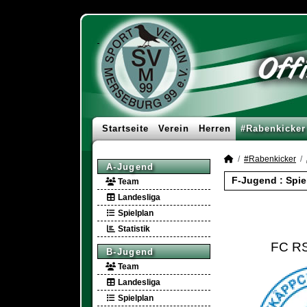
Startseite
Verein
Herren
#Rabenkicker
#Rabenkicker
A-Jugend
F-Jugend :
Spie
Team
Landesliga
Spielplan
Statistik
FC RS
B-Jugend
Team
Landesliga
Spielplan