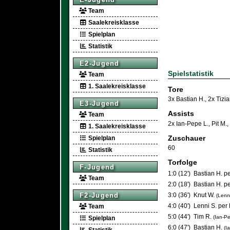
Team
Saalekreisklasse
Spielplan
Statistik
E2-Jugend
Spielstatistik
Team
1. Saalekreisklasse
Tore
3x Bastian H.
,
2x Tizia
E3-Jugend
Assists
Team
2x Ian-Pepe L.
,
Pit M.
,
1. Saalekreisklasse
Zuschauer
Spielplan
60
Statistik
Torfolge
F-Jugend
1:0 (12')
Bastian H. p
Team
2:0 (18')
Bastian H. p
3:0 (36')
Knut W.
F2-Jugend
(Lenni
4:0 (40')
Lenni S. per 
Team
5:0 (44')
Tim R.
(Ian-Pe
Spielplan
6:0 (47')
Bastian H.
(I