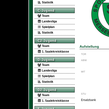
Statistik
C-Jugend
Team
Landesliga
Spielplan
Statistik
C2-Jugend
Team
Aufstellung
1. Saalekreisklasse
TOR
D-Jugend
ABW
Team
Landesliga
MIT
Spielplan
Statistik
D2-Jugend
STU
Team
Ersatzbank
1. Saalekreisklasse
E-Jugend