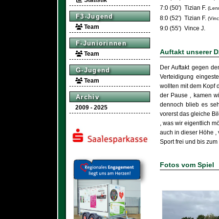
Statistik
7:0 (50')
Tizian F.
(Len
F3-Jugend
8:0 (52')
Tizian F.
(Vinc
Team
9:0 (55')
Vince J.
F-Juniorinnen
Auftakt unserer D
Team
Der Auftakt gegen den
G-Jugend
Verteidigung eingeste
Team
wollten mit dem Kopf 
der Pause , kamen wir
Archiv
dennoch blieb es seh
2009 - 2025
vorerst das gleiche B
, was wir eigentlich m
auch in dieser Höhe , 
Sport frei und bis zu
Fotos vom Spiel