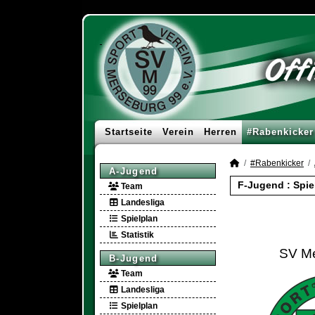
Startseite
Verein
Herren
#Rabenkicker
#Rabenkicker
A-Jugend
F-Jugend :
Spie
Team
Landesliga
Spielplan
Statistik
SV Me
B-Jugend
Team
Landesliga
Spielplan