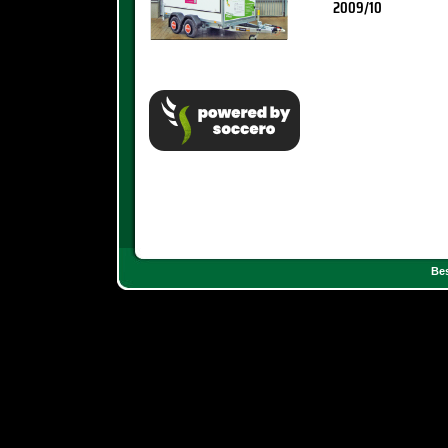
2009/10
Bes