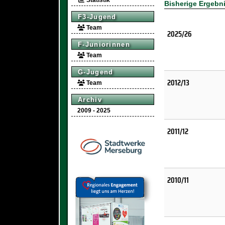
Statistik
Bisherige Ergebn
F3-Jugend
Team
2025/26
F-Juniorinnen
Team
G-Jugend
2012/13
Team
Archiv
2009 - 2025
2011/12
2010/11