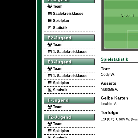
Team
Saalekreisklasse
Nevio H.
Spielplan
Statistik
E2-Jugend
Team
1. Saalekreisklasse
Spielstatistik
E3-Jugend
Tore
Team
Cody W.
1. Saalekreisklasse
Spielplan
Assists
Mustafa A.
Statistik
Gelbe Karten
F-Jugend
Ibrahim A.
Team
Torfolge
F2-Jugend
1:0 (67')
Cody W.
(Must
Team
Spielplan