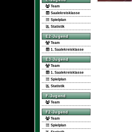
Team
Saalekreisklasse
Spielplan
Statistik
E2-Jugend
Team
1. Saalekreisklasse
E3-Jugend
Team
1. Saalekreisklasse
Spielplan
Statistik
F-Jugend
Team
F2-Jugend
Team
Spielplan