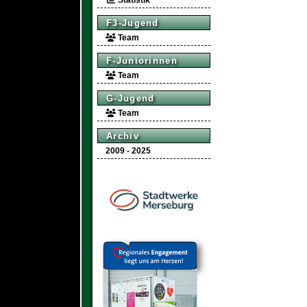
Statistik
F3-Jugend
Team
F-Juniorinnen
Team
G-Jugend
Team
Archiv
2009 - 2025