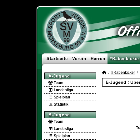
Startseite
Verein
Herren
#Rabenkicker
#Rabenkicker
A-Jugend
E-Jugend :
Über
Team
Landesliga
Spielplan
Statistik
B-Jugend
Team
Tr
Landesliga
Spielplan