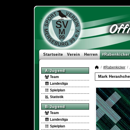
Startseite
Verein
Herren
#Rabenkicker
#Rabenkicker
A-Jugend
Mark Herashch
Team
Landesliga
Spielplan
Statistik
B-Jugend
Team
Landesliga
Spielplan