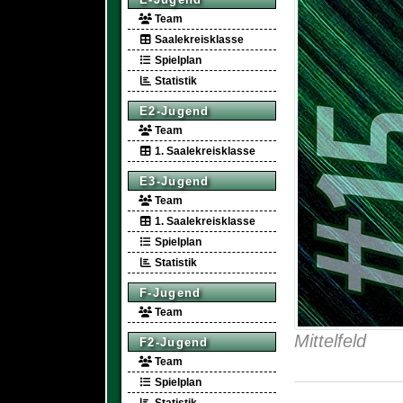
Team
Saalekreisklasse
Spielplan
Statistik
E2-Jugend
Team
1. Saalekreisklasse
E3-Jugend
Team
1. Saalekreisklasse
Spielplan
Statistik
F-Jugend
Team
Mittelfeld
F2-Jugend
Team
Spielplan