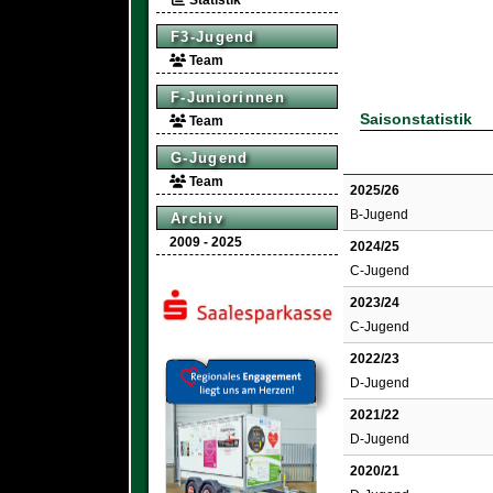
Statistik
F3-Jugend
Team
F-Juniorinnen
Saisonstatistik
Team
G-Jugend
Team
2025/26
B-Jugend
Archiv
2009 - 2025
2024/25
C-Jugend
2023/24
C-Jugend
2022/23
D-Jugend
2021/22
D-Jugend
2020/21