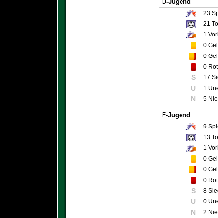
D-Jugend
23
Sp
21
To
1
Vor
0
Gel
0
Gel
0
Rot
S
17 S
U
1 Un
N
5 Nie
F-Jugend
9
Spi
13
To
1
Vor
0
Gel
0
Gel
0
Rot
S
8 Sie
U
0 Un
N
2 Nie