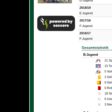
D-Jugend
2018/19
E-Jugend
2017/18
F-Jugend
2016/17
F-Jugend
Gesamtstatistik
B-Jugend
21
Sp
15
To
5
Vor
2
Gel
0
Gel
0
Rot
S
18 S
U
0 Un
N
3 Nie