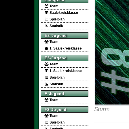
Team
Saalekreisklasse
Spielplan
Statistik
E2-Jugend
Team
1. Saalekreisklasse
E3-Jugend
Team
1. Saalekreisklasse
Spielplan
Statistik
F-Jugend
Team
Sturm
F2-Jugend
Team
Spielplan