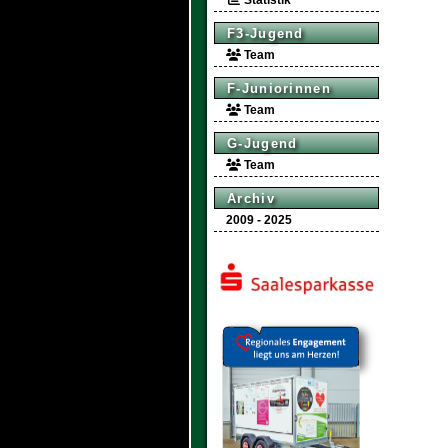
Statistik
F3-Jugend
Team
F-Juniorinnen
Team
G-Jugend
Team
Archiv
2009 - 2025