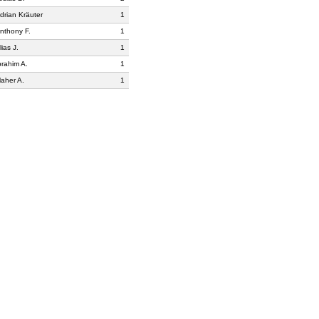
drian Kräuter
1
nthony F.
1
lias J.
1
brahim A.
1
aher A.
1