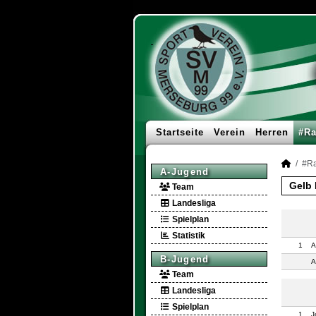
Startseite
Verein
Herren
#Ra
#Ra
A-Jugend
Gelb 
Team
Landesliga
Spielplan
Statistik
1
A
B-Jugend
A
Team
Landesliga
Spielplan
1
J