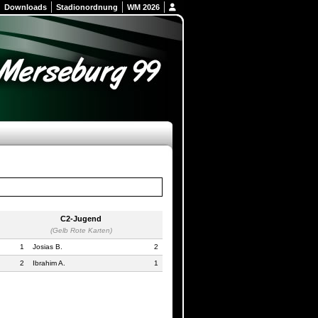
Downloads
Stadionordnung
WM 2026
C2-Jugend
(Gelb Rote Karten)
1
Josias B.
2
2
Ibrahim A.
1