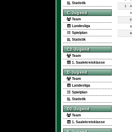
Statistik
2
A
C-Jugend
A
Team
E
Landesliga
I
Spielplan
M
Statistik
C2-Jugend
Team
1. Saalekreisklasse
D-Jugend
Team
Landesliga
Spielplan
Statistik
D2-Jugend
Team
1. Saalekreisklasse
E-Jugend