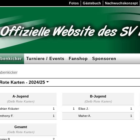
Fotos
Gästebuch
Nachwuchskonzept
benkicker
Turniere / Events
Fanshop
Sponsoren
benkicker
Rote Karten -
2024/25
A-Jugend
B-Jugend
(Gelb Rote Karten)
(Gelb Rote Karten)
drian Kräuter
1
1
Elias J.
1
nthony F.
1
Maher A.
1
Gesamt
(Gelb Rote Karten)
osias B.
2