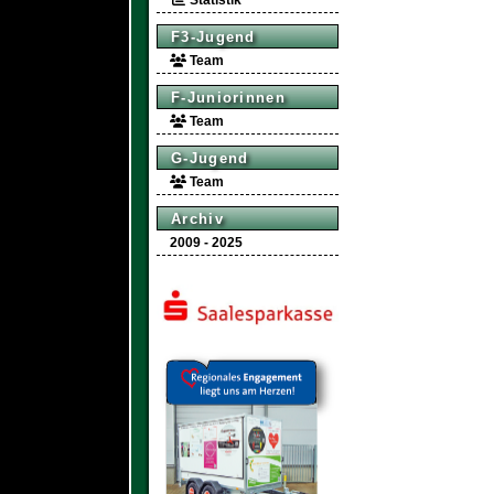
Statistik
F3-Jugend
Team
F-Juniorinnen
Team
G-Jugend
Team
Archiv
2009 - 2025