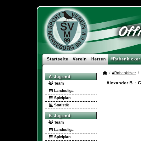
Startseite
Verein
Herren
#Rabenkicker
#Rabenkicker
A-Jugend
Alexander B. : 
Team
Landesliga
Spielplan
Statistik
B-Jugend
Team
Landesliga
Spielplan