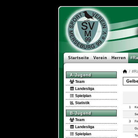
Startseite
Verein
Herren
#Ra
#Ra
A-Jugend
Gelbe
Team
Landesliga
Spielplan
Statistik
1
Ke
B-Jugend
Se
Team
3
Fi
Landesliga
Ga
Spielplan
To