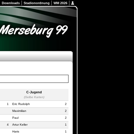
Downloads
Stadionordnung
WM 2026
C-Jugend
(Gelbe Karten)
1
Eric Rudolph
2
Maximilian
2
Paul
2
4
Artur Keller
1
Haris
1