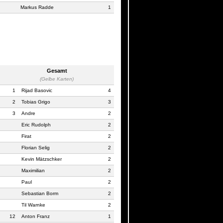
Markus Radde
1
Gesamt
(Gelbe Karten)
1
Rijad Basovic
4
2
Tobias Grigo
3
3
Andre
2
Eric Rudolph
2
Firat
2
Florian Selig
2
Kevin Mätzschker
2
Maximilian
2
Paul
2
Sebastian Borm
2
Til Warnke
2
12
Anton Franz
1