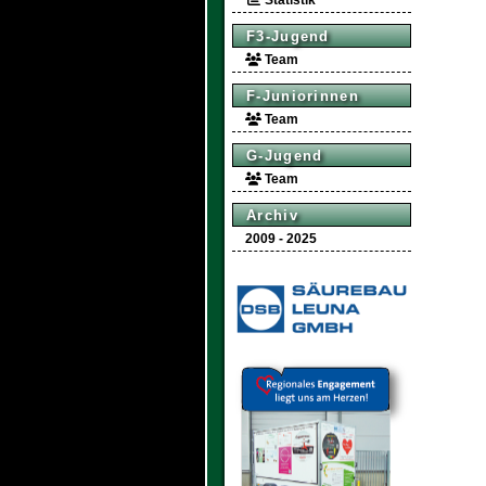
Statistik
F3-Jugend
Team
F-Juniorinnen
Team
G-Jugend
Team
Archiv
2009 - 2025