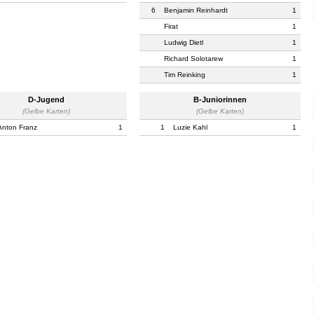
6
Benjamin Reinhardt
1
Firat
1
Ludwig Dietl
1
Richard Solotarew
1
Tim Reinking
1
D-Jugend
B-Juniorinnen
(Gelbe Karten)
(Gelbe Karten)
Anton Franz
1
1
Luzie Kahl
1