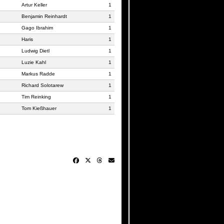
Artur Keller
1
Benjamin Reinhardt
1
Gago Ibrahim
1
Haris
1
Ludwig Dietl
1
Luzie Kahl
1
Markus Radde
1
Richard Solotarew
1
Tim Reinking
1
Tom Kießhauer
1