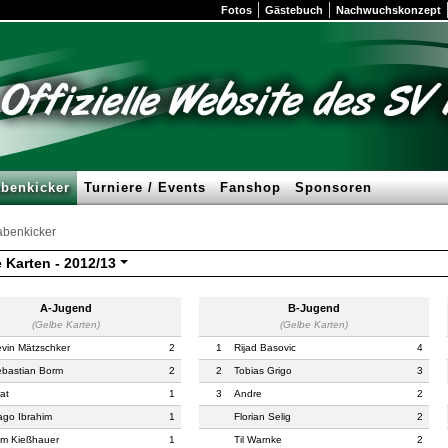
Fotos
Gästebuch
Nachwuchskonzept
benkicker
Turniere / Events
Fanshop
Sponsoren
benkicker
 Karten -
2012/13
A-Jugend
B-Jugend
(Gelbe Karten)
(Gelbe Karten)
vin Mätzschker
2
1
Rijad Basovic
4
bastian Borm
2
2
Tobias Grigo
3
rat
1
3
Andre
2
go Ibrahim
1
Florian Selig
2
m Kießhauer
1
Til Warnke
2