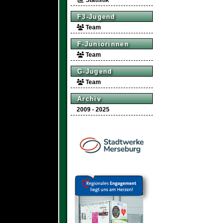
Statistik
F3-Jugend
Team
F-Juniorinnen
Team
G-Jugend
Team
Archiv
2009 - 2025