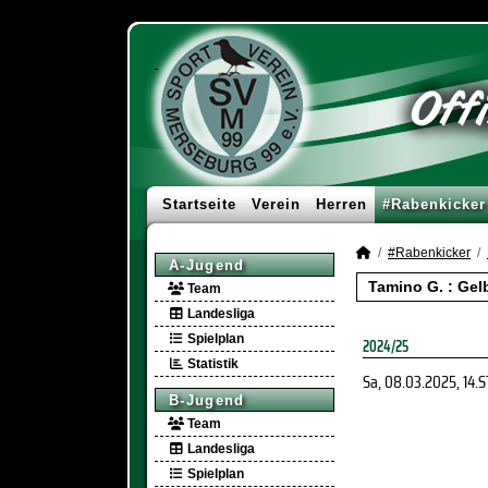
Startseite
Verein
Herren
#Rabenkicker
#Rabenkicker
A-Jugend
Tamino G. : Gel
Team
Landesliga
Spielplan
2024/25
Statistik
Sa, 08.03.2025
, 14.
B-Jugend
Team
Landesliga
Spielplan