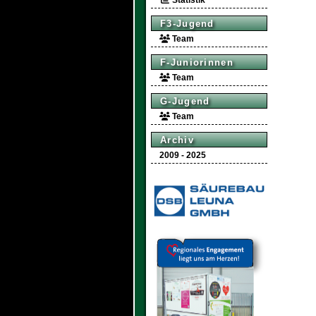
Statistik
F3-Jugend
Team
F-Juniorinnen
Team
G-Jugend
Team
Archiv
2009 - 2025