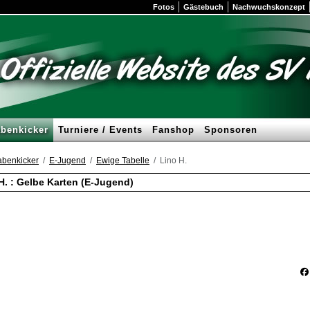
Fotos
Gästebuch
Nachwuchskonzept
benkicker
Turniere / Events
Fanshop
Sponsoren
benkicker
E-Jugend
Ewige Tabelle
Lino H.
H. : Gelbe Karten (E-Jugend)