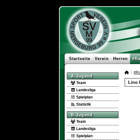
Startseite
Verein
Herren
#Ra
#Ra
A-Jugend
Lino 
Team
Landesliga
Spielplan
Statistik
B-Jugend
Team
Landesliga
Spielplan