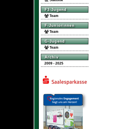
Statistik
F3-Jugend
Team
F-Juniorinnen
Team
G-Jugend
Team
Archiv
2009 - 2025