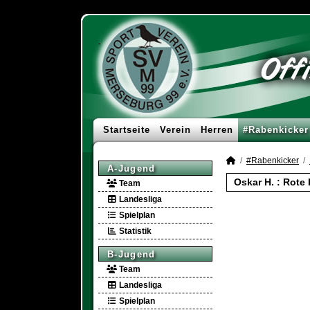
Startseite
Verein
Herren
#Rabenkicker
#Rabenkicker
A-Jugend
Oskar H. : Rote
Team
Landesliga
Spielplan
Statistik
B-Jugend
Team
Landesliga
Spielplan