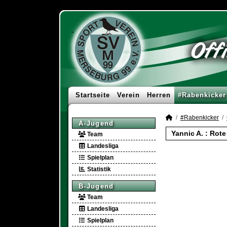
Startseite
Verein
Herren
#Rabenkicker
#Rabenkicker
A-Jugend
Yannic A. : Rot
Team
Landesliga
Spielplan
Statistik
B-Jugend
Team
Landesliga
Spielplan