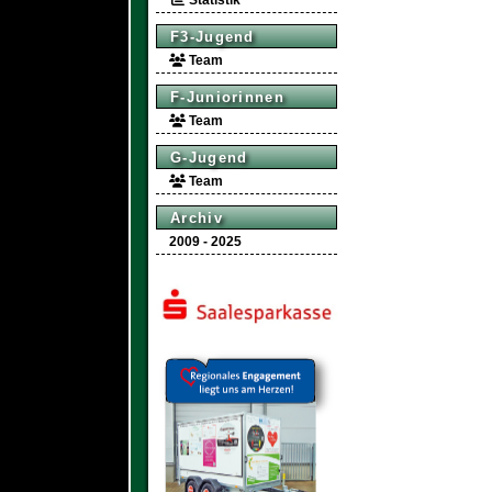
Statistik
F3-Jugend
Team
F-Juniorinnen
Team
G-Jugend
Team
Archiv
2009 - 2025