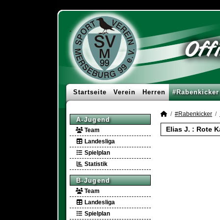
Startseite
Verein
Herren
#Rabenkicker
#Rabenkicker
A-Jugend
Elias J. : Rote 
Team
Landesliga
Spielplan
Statistik
B-Jugend
Team
Landesliga
Spielplan