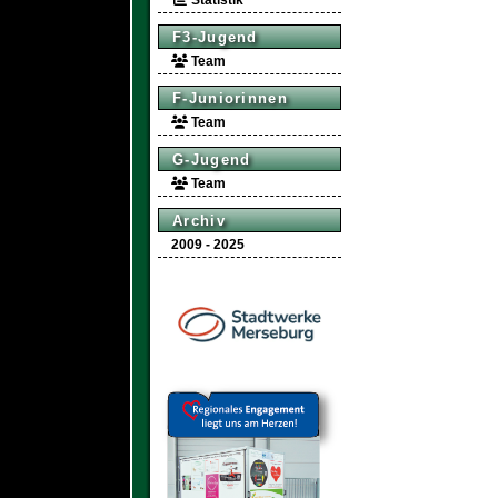
Statistik
F3-Jugend
Team
F-Juniorinnen
Team
G-Jugend
Team
Archiv
2009 - 2025