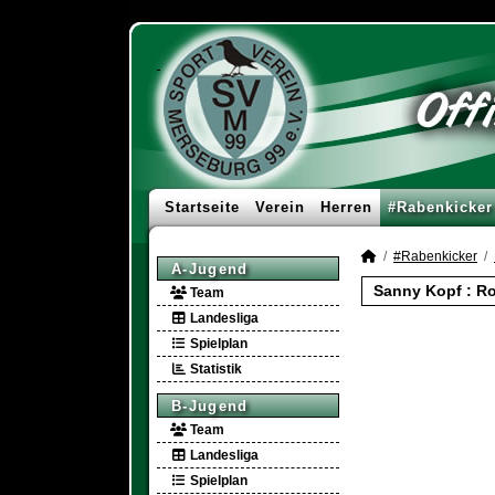
Startseite
Verein
Herren
#Rabenkicker
#Rabenkicker
A-Jugend
Sanny Kopf : Ro
Team
Landesliga
Spielplan
Statistik
B-Jugend
Team
Landesliga
Spielplan