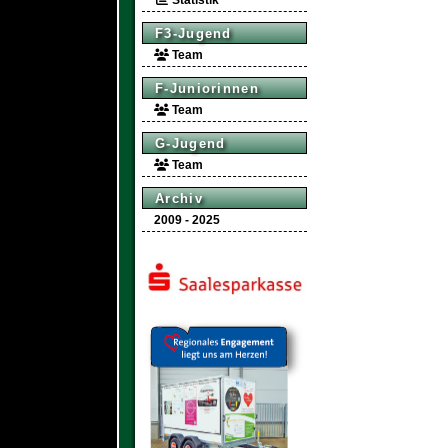
Statistik
F3-Jugend
Team
F-Juniorinnen
Team
G-Jugend
Team
Archiv
2009 - 2025