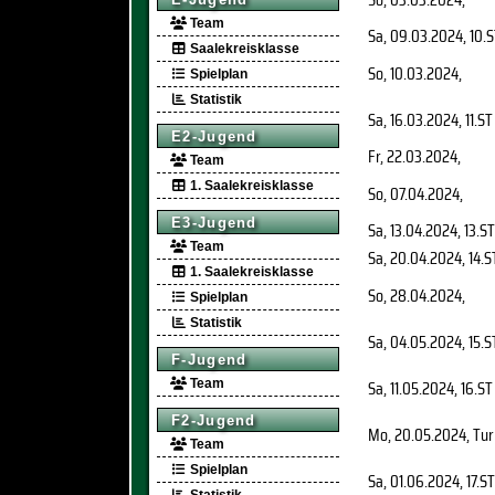
Team
Sa, 09.03.2024
, 10.
Saalekreisklasse
So, 10.03.2024
,
Spielplan
Statistik
Sa, 16.03.2024
, 11.ST
E2-Jugend
Fr, 22.03.2024
,
Team
1. Saalekreisklasse
So, 07.04.2024
,
E3-Jugend
Sa, 13.04.2024
, 13.ST
Team
Sa, 20.04.2024
, 14.S
1. Saalekreisklasse
So, 28.04.2024
,
Spielplan
Statistik
Sa, 04.05.2024
, 15.S
F-Jugend
Sa, 11.05.2024
, 16.ST
Team
F2-Jugend
Mo, 20.05.2024
, Tu
Team
Spielplan
Sa, 01.06.2024
, 17.ST