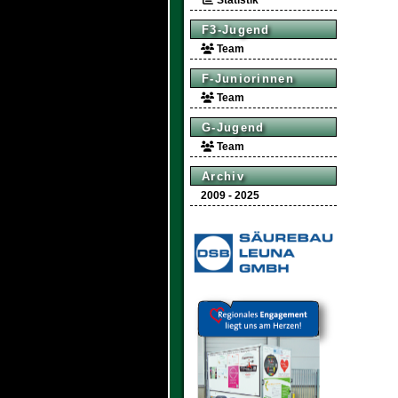
Statistik
F3-Jugend
Team
F-Juniorinnen
Team
G-Jugend
Team
Archiv
2009 - 2025