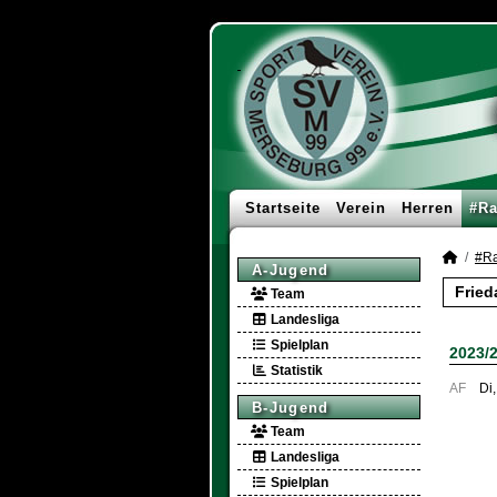
Startseite
Verein
Herren
#Ra
#Ra
A-Jugend
Fried
Team
Landesliga
Spielplan
2023/
Statistik
AF
Di
B-Jugend
Team
Landesliga
Spielplan