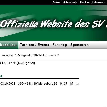
Fotos
Gästebuch
Nachwuchskonzept
benkicker
Turniere / Events
Fanshop
Sponsoren
benkicker
D-Jugend
2023/24
Frieda D.
a D. : Tore (D-Jugend)
24
, 03.10.2023
JSG NS II
:
SV Merseburg 99
0 : 17
(1)