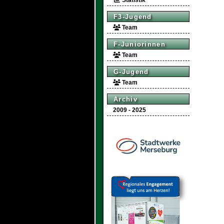
Statistik
F3-Jugend
Team
F-Juniorinnen
Team
G-Jugend
Team
Archiv
2009 - 2025