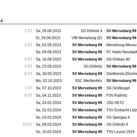
24
1.ST
Sa, 26.08.2023
SG Döllnitz II
:
SV Merseburg 99
Di, 29.08.2023
VfB Merseburg (E)
:
SV Merseburg 99
2.ST
Sa, 02.09.2023
SV Merseburg 99
:
Merseburg-Meusc
Sa, 09.09.2023
SV Merseburg 99
:
FC Halle-Neustad
4.ST
Sa, 16.09.2023
SV Merseburg 99
:
SG Dölbau 90
5.ST
Sa, 23.09.2023
SG Döllnitz
:
SV Merseburg 99
6.ST
Sa, 30.09.2023
SV Merseburg 99
:
Günthersd./​Zösch
Mo, 02.10.2023
SSC Weißenfels
:
SV Merseburg 99
7.ST
Sa, 07.10.2023
SV Merseburg 99
:
SG Großkugel
9.ST
Sa, 04.11.2023
SV Merseburg 99
:
FSV Raßnitz
Sa, 24.02.2024
SV Merseburg 99
:
JSG HETZ
Sa, 02.03.2024
SV Merseburg 99
:
TSV Eintracht Lüt
So, 03.03.2024
SV Merseburg 99
:
SG Spergau II
10.ST
Sa, 09.03.2024
SV Merseburg 99
:
SG Döllnitz II
So, 10.03.2024
SV Merseburg 99
:
TSV Leuna 1919