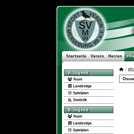
Startseite
Verein
Herren
#Ra
#Ra
A-Jugend
Oscar
Team
Landesliga
Spielplan
Statistik
B-Jugend
Team
Landesliga
Spielplan