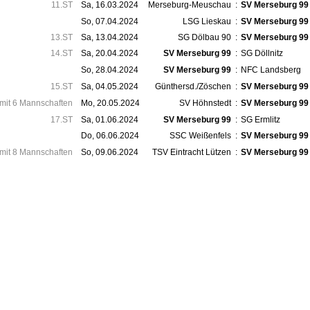
11.ST
Sa, 16.03.2024
Merseburg-Meuschau
:
SV Merseburg 99
So, 07.04.2024
LSG Lieskau
:
SV Merseburg 99
13.ST
Sa, 13.04.2024
SG Dölbau 90
:
SV Merseburg 99
14.ST
Sa, 20.04.2024
SV Merseburg 99
:
SG Döllnitz
So, 28.04.2024
SV Merseburg 99
:
NFC Landsberg
15.ST
Sa, 04.05.2024
Günthersd./​Zöschen
:
SV Merseburg 99
 mit 6 Mannschaften
Mo, 20.05.2024
SV Höhnstedt
:
SV Merseburg 99
17.ST
Sa, 01.06.2024
SV Merseburg 99
:
SG Ermlitz
Do, 06.06.2024
SSC Weißenfels
:
SV Merseburg 99
 mit 8 Mannschaften
So, 09.06.2024
TSV Eintracht Lützen
:
SV Merseburg 99