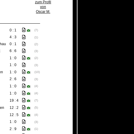
zum Profil
von
Oscar M.
0 : 1
(7)
(
)
4 : 3
(1)
hau
0 : 1
(2)
t
6 : 6
(3)
1 : 0
(2)
(
)
1 : 0
(3)
en
1 : 0
(10)
(
)
2 : 6
(3)
1 : 0
(4)
(
)
1 : 0
(4)
(
)
19 : 4
(7)
(
)
zen
12 : 2
(5)
(
)
12 : 5
(4)
(
)
1 : 0
(3)
2 : 9
(1)
(
)