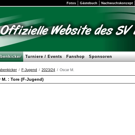
Fotos
Gästebuch
Nachwuchskonzept
benkicker
Turniere / Events
Fanshop
Sponsoren
benkicker
F-Jugend
2023/24
Oscar M.
 M. : Tore (F-Jugend)