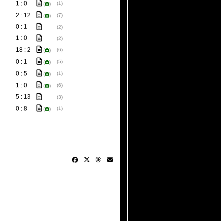
1 : 0
(1)
(
)
2 : 12
(7)
(
)
0 : 1
(2)
1 : 0
(2)
18 : 2
(6)
(
)
0 : 1
(5)
(
)
0 : 5
(1)
(
)
1 : 0
(6)
(
)
5 : 13
(3)
0 : 8
(1)
(
)