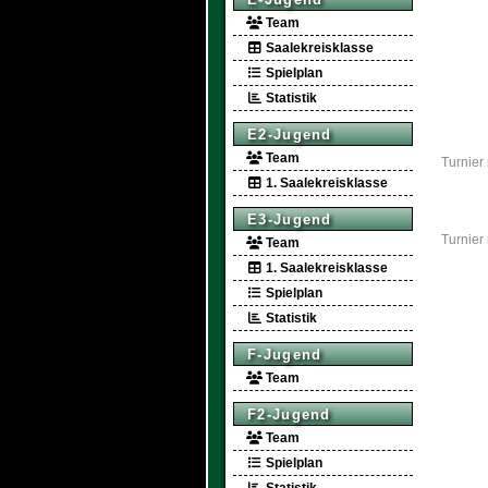
Team
Saalekreisklasse
Spielplan
Statistik
E2-Jugend
Team
Turnier
1. Saalekreisklasse
E3-Jugend
Turnier
Team
1. Saalekreisklasse
Spielplan
Statistik
F-Jugend
Team
F2-Jugend
Team
Spielplan