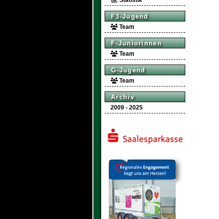
Statistik
F3-Jugend
Team
F-Juniorinnen
Team
G-Jugend
Team
Archiv
2009 - 2025