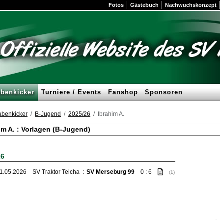
Fotos
Gästebuch
Nachwuchskonzept
benkicker
Turniere / Events
Fanshop
Sponsoren
benkicker
B-Jugend
2025/26
Ibrahim A.
im A. : Vorlagen (B-Jugend)
26
01.05.2026
SV Traktor Teicha
:
SV Merseburg 99
0 : 6
(1)