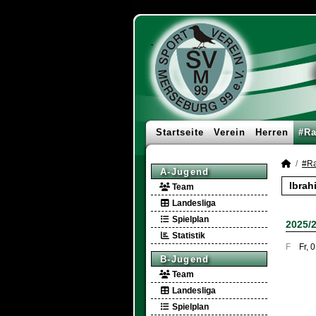
Startseite
Verein
Herren
#Ra
#Ra
A-Jugend
Ibrah
Team
Landesliga
Spielplan
2025/
Statistik
F
Fr, 
B-Jugend
Team
Landesliga
Spielplan