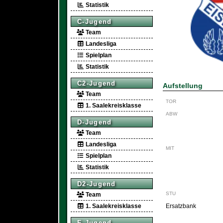
Statistik
C-Jugend
Team
Landesliga
Spielplan
Statistik
C2-Jugend
Aufstellung
Team
TOR
1. Saalekreisklasse
ABW
D-Jugend
Team
Landesliga
MIT
Spielplan
Statistik
D2-Jugend
STU
Team
1. Saalekreisklasse
Ersatzbank
E-Jugend