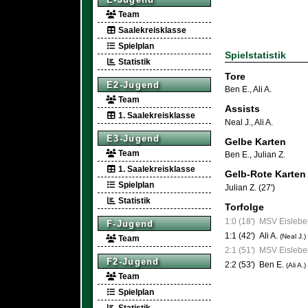
Team
Saalekreisklasse
Spielplan
Spielstatistik
Statistik
Tore
E2-Jugend
Ben E.
,
Ali A.
Team
Assists
1. Saalekreisklasse
Neal J.
,
Ali A.
E3-Jugend
Gelbe Karten
Team
Ben E.
,
Julian Z.
1. Saalekreisklasse
Gelb-Rote Karten
Spielplan
Julian Z. (27')
Statistik
Torfolge
1:0 (18')
MSV Eislebe
F-Jugend
1:1 (42')
Ali A.
(Neal J.)
Team
2:1 (51')
MSV Eislebe
F2-Jugend
2:2 (53')
Ben E.
(Ali A.)
Team
Spielplan