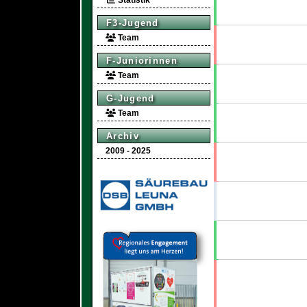
Statistik
F3-Jugend
Team
F-Juniorinnen
Team
G-Jugend
Team
Archiv
2009 - 2025