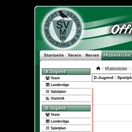
Startseite
Verein
Herren
#Rabenkicker
#Rabenkicker
A-Jugend
D-Jugend :
Spielpl
Team
Landesliga
Spielplan
Statistik
B-Jugend
Team
Landesliga
Spielplan