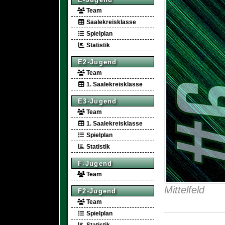
Team
Saalekreisklasse
Spielplan
Statistik
E2-Jugend
Team
1. Saalekreisklasse
E3-Jugend
Team
1. Saalekreisklasse
Spielplan
Statistik
F-Jugend
Team
Mittelfeld
F2-Jugend
Team
Spielplan