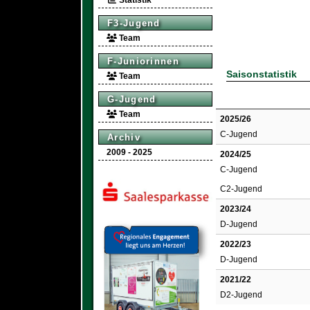
Statistik
F3-Jugend
Team
F-Juniorinnen
Saisonstatistik
Team
G-Jugend
Team
2025/26
C-Jugend
Archiv
2009 - 2025
2024/25
C-Jugend
C2-Jugend
2023/24
D-Jugend
2022/23
D-Jugend
2021/22
D2-Jugend