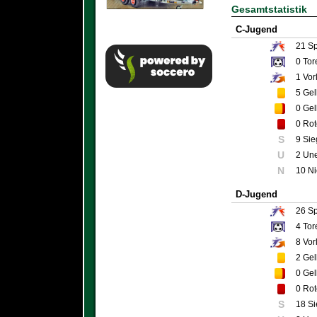
Gesamtstatistik
C-Jugend
21
Sp
0
Tor
1
Vor
5
Gel
0
Gel
0
Rot
S
9 Sie
U
2 Un
N
10 N
D-Jugend
26
Sp
4
Tor
8
Vor
2
Gel
0
Gel
0
Rot
S
18 S