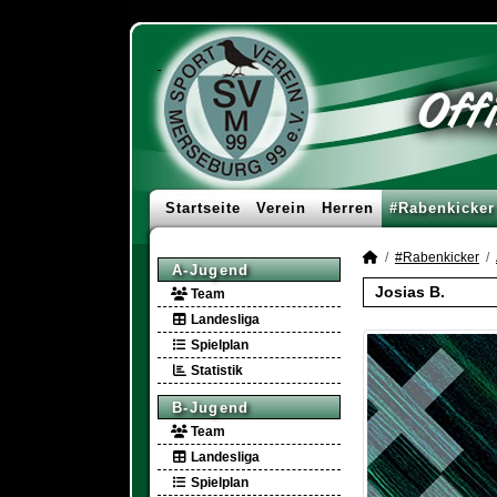
Startseite
Verein
Herren
#Rabenkicker
#Rabenkicker
A-Jugend
Josias B.
Team
Landesliga
Spielplan
Statistik
B-Jugend
Team
Landesliga
Spielplan