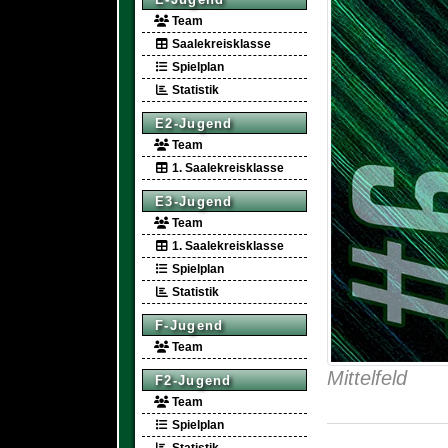
Team
Saalekreisklasse
Spielplan
Statistik
E2-Jugend
Team
1. Saalekreisklasse
E3-Jugend
Team
1. Saalekreisklasse
Spielplan
Statistik
F-Jugend
Team
Mittelfeld
F2-Jugend
Team
Spielplan