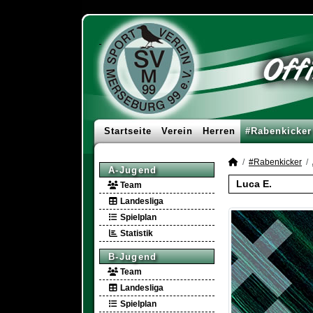
Startseite
Verein
Herren
#Rabenkicker
#Rabenkicker
A-Jugend
Luca E.
Team
Landesliga
Spielplan
Statistik
B-Jugend
Team
Landesliga
Spielplan