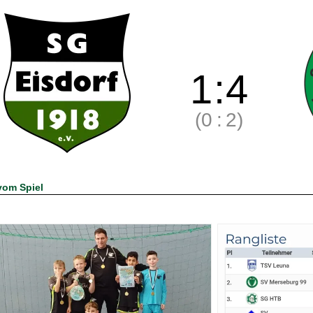
1
:
4
(0
:
2)
vom Spiel