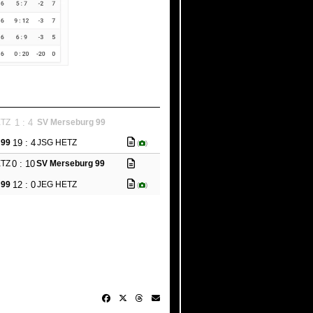
1 : 4
ETZ
SV Merseburg 99
19 : 4
 99
JSG HETZ
(
)
0 : 10
ETZ
SV Merseburg 99
12 : 0
 99
JEG HETZ
(
)