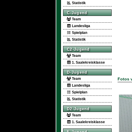
Statistik
C-Jugend
Team
Landesliga
Spielplan
Statistik
C2-Jugend
Team
1. Saalekreisklasse
D-Jugend
Team
Fotos 
Landesliga
Spielplan
Statistik
D2-Jugend
Team
1. Saalekreisklasse
E-Jugend