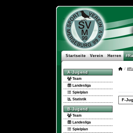
Startseite
Verein
Herren
#Ra
#Ra
A-Jugend
Team
Landesliga
Spielplan
Statistik
F-Ju
B-Jugend
Team
Landesliga
Spielplan