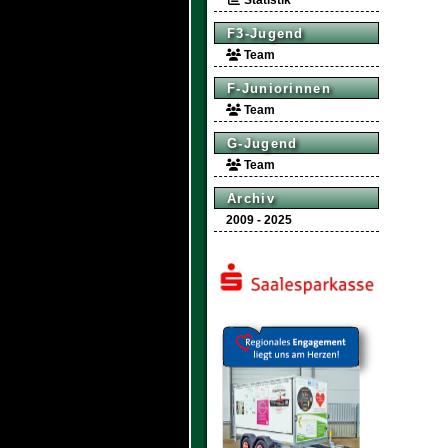
Statistik
F3-Jugend
Team
F-Juniorinnen
Team
G-Jugend
Team
Archiv
2009 - 2025