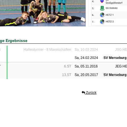
ige Ergebnisse
4
Hallenturnier - 8 Mannschaften
Sa, 10.02.2024
JSG H
Sa, 24.02.2024
SV Merseburg
7
6.ST
Sa, 05.11.2016
JEG H
13.ST
Sa, 20.05.2017
SV Merseburg
Zurück