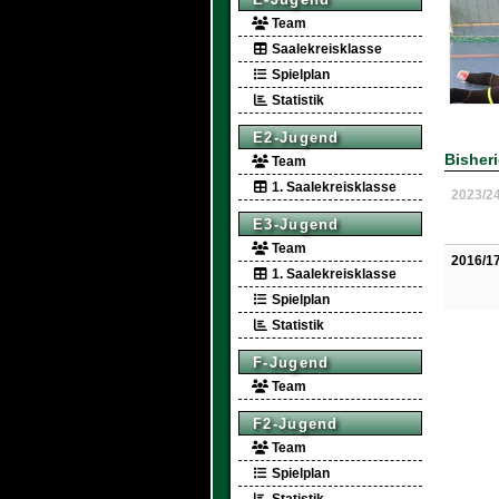
Team
Saalekreisklasse
Spielplan
Statistik
E2-Jugend
Bisher
Team
1. Saalekreisklasse
2023/2
E3-Jugend
Team
2016/1
1. Saalekreisklasse
Spielplan
Statistik
F-Jugend
Team
F2-Jugend
Team
Spielplan