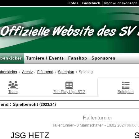
Fotos
Gästebuch
Nachwuchskonzept
benkicker
Turniere / Events
Fanshop
Sponsoren
benkicker
Archiv
F-Jugend
Spielplan
Spieltag
Team
Fair Play Liga ST 2
Spielplan
gend :
Spielbericht
(2023/24)
Hallenturnier
Hallenturnier - 8 Mannschaften - 10.02.2024
09:00 
JSG HETZ
S