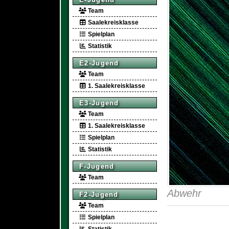
Team
Saalekreisklasse
Spielplan
Statistik
E2-Jugend
Team
1. Saalekreisklasse
E3-Jugend
Team
1. Saalekreisklasse
Spielplan
Statistik
F-Jugend
Team
Abwehr
F2-Jugend
Team
Spielplan