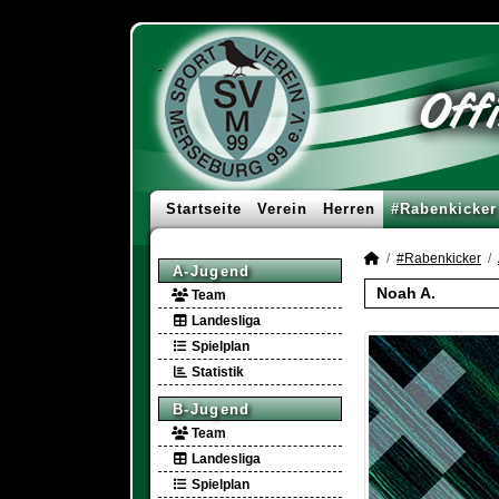
Startseite
Verein
Herren
#Rabenkicker
#Rabenkicker
A-Jugend
Noah A.
Team
Landesliga
Spielplan
Statistik
B-Jugend
Team
Landesliga
Spielplan