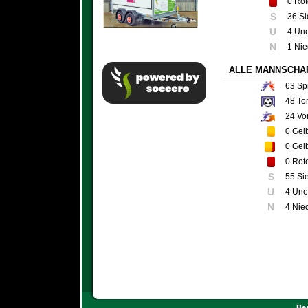
0
Rot
S
36 S
U
4 Un
N
1 Nie
ALLE MANNSCHA
63
Spi
48
To
24
Vo
0
Gelb
0
Gelb
0
Rote
S
55 Si
U
4 Une
N
4 Nie
Bes