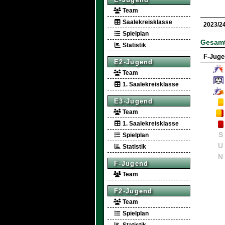
Team
Saalekreisklasse
2023/2
Spielplan
Gesamt
Statistik
F-Jug
E2-Jugend
Team
1. Saalekreisklasse
E3-Jugend
Team
1. Saalekreisklasse
S
Spielplan
U
Statistik
N
F-Jugend
Team
F2-Jugend
Team
Spielplan