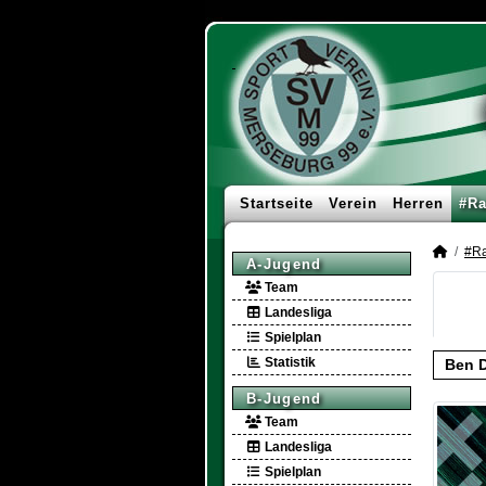
Startseite
Verein
Herren
#Ra
#Ra
A-Jugend
Team
Landesliga
Spielplan
Statistik
Ben D
B-Jugend
Team
Landesliga
Spielplan