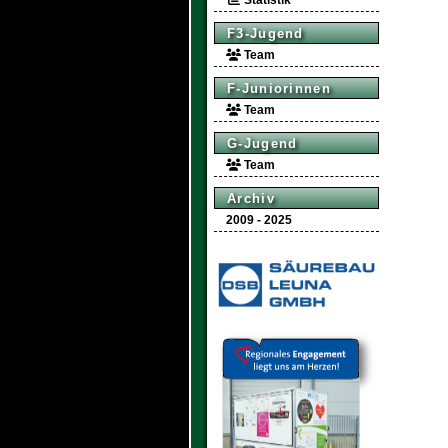
Statistik
F3-Jugend
Team
F-Juniorinnen
Team
G-Jugend
Team
Archiv
2009 - 2025