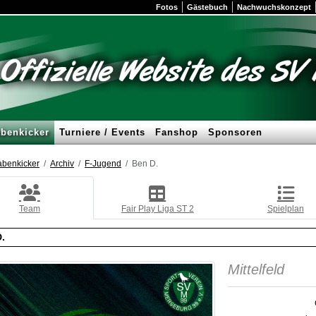
Fotos
Gästebuch
Nachwuchskonzept
benkicker
Turniere / Events
Fanshop
Sponsoren
benkicker
Archiv
F-Jugend
Ben D.
Team
Fair Play Liga ST 2
Spielplan
.
Mittelfeld