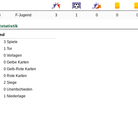
4
F-Jugend
3
1
0
0
statistik
end
3
Spiele
1
Tor
0
Vorlagen
0
Gelbe Karten
0
Gelb-Rote Karten
0
Rote Karten
2 Siege
0 Unentschieden
1 Niederlage