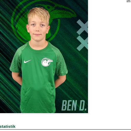
im
tatistik