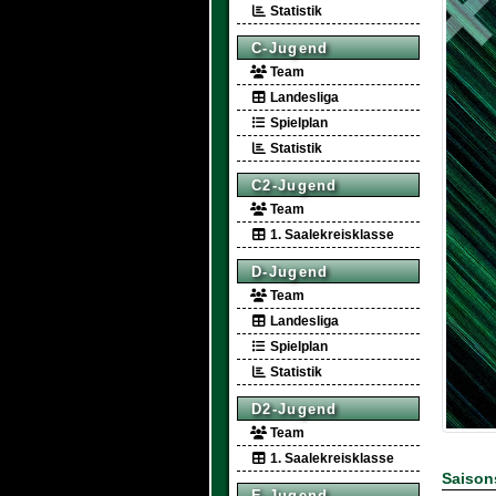
Statistik
C-Jugend
Team
Landesliga
Spielplan
Statistik
C2-Jugend
Team
1. Saalekreisklasse
D-Jugend
Team
Landesliga
Spielplan
Statistik
D2-Jugend
Team
1. Saalekreisklasse
Saisons
E-Jugend