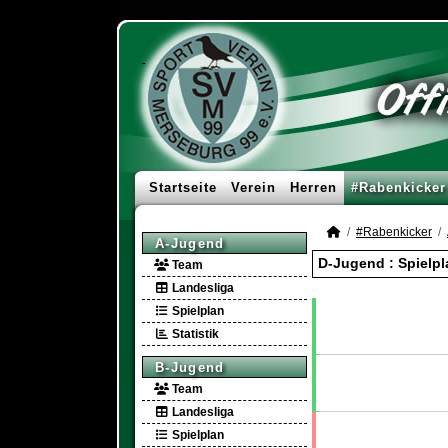
Startseite
Verein
Herren
#Rabenkicker
#Rabenkicker
A-Jugend
D-Jugend :
Spielpl
Team
Landesliga
Spielplan
Statistik
B-Jugend
Team
Landesliga
Spielplan