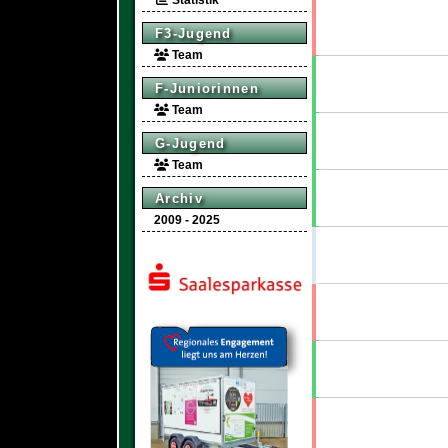
Statistik
F3-Jugend
Team
F-Juniorinnen
Team
G-Jugend
Team
Archiv
2009 - 2025