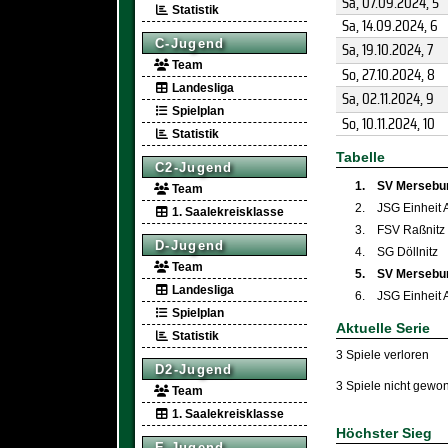
Sa, 07.09.2024
, 5
Statistik
Sa, 14.09.2024
, 6
C-Jugend
Sa, 19.10.2024
, 7
Team
So, 27.10.2024
, 8
Landesliga
Sa, 02.11.2024
, 9
Spielplan
So, 10.11.2024
, 10
Statistik
Tabelle
C2-Jugend
1.
SV Mersebu
Team
2.
JSG Einheit 
1. Saalekreisklasse
3.
FSV Raßnitz
D-Jugend
4.
SG Döllnitz
Team
5.
SV Mersebur
Landesliga
6.
JSG Einheit A
Spielplan
Aktuelle Serie
Statistik
3 Spiele verloren
D2-Jugend
3 Spiele nicht gewo
Team
1. Saalekreisklasse
Höchster Sieg
E-Jugend