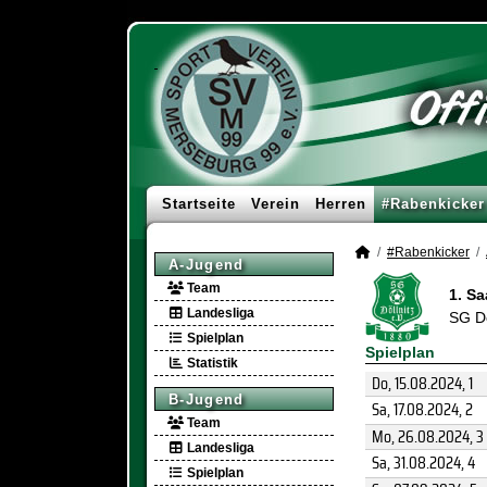
Startseite
Verein
Herren
#Rabenkicker
#Rabenkicker
A-Jugend
Team
1. S
Landesliga
SG Dö
Spielplan
Spielplan
Statistik
Do, 15.08.2024
, 1
B-Jugend
Sa, 17.08.2024
, 2
Team
Mo, 26.08.2024
, 3
Landesliga
Sa, 31.08.2024
, 4
Spielplan