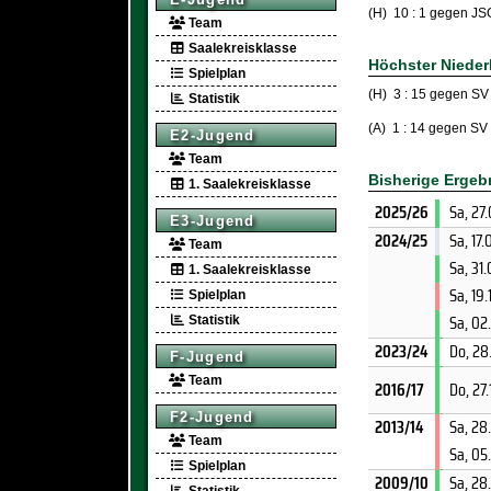
(H) 10 : 1 gegen JSG
Team
Saalekreisklasse
Höchster Nieder
Spielplan
(H) 3 : 15 gegen S
Statistik
(A) 1 : 14 gegen SV
E2-Jugend
Team
Bisherige Ergeb
1. Saalekreisklasse
2025/26
Sa, 27
E3-Jugend
2024/25
Sa, 17
Team
Sa, 31
1. Saalekreisklasse
Sa, 19
Spielplan
Sa, 02
Statistik
2023/24
Do, 28
F-Jugend
Team
2016/17
Do, 27
F2-Jugend
2013/14
Sa, 28
Team
Sa, 05
Spielplan
2009/10
Sa, 28