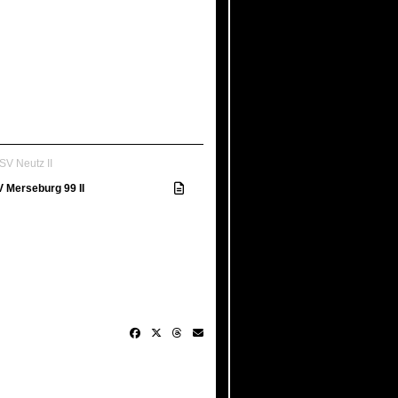
SV Neutz II
V Merseburg 99 II