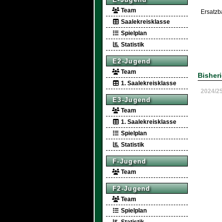
Team
Ersatzb
Saalekreisklasse
Spielplan
Statistik
E2-Jugend
Team
Bisher
1. Saalekreisklasse
2024/2
E3-Jugend
Team
1. Saalekreisklasse
Spielplan
Statistik
F-Jugend
Team
F2-Jugend
Team
Spielplan