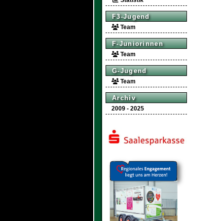
Statistik
F3-Jugend
Team
F-Juniorinnen
Team
G-Jugend
Team
Archiv
2009 - 2025