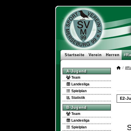
Startseite
Verein
Herren
#Ra
#Ra
A-Jugend
Team
Landesliga
Spielplan
Statistik
E2-J
B-Jugend
Team
Landesliga
S
Spielplan