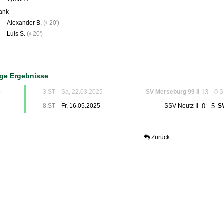
ank
Alexander B.
(
20')
Luis S.
(
20')
ige Ergebnisse
13 : 0
5
3.ST
Sa, 22.03.2025
SV Merseburg 99 II
S
0 : 5
8.ST
Fr, 16.05.2025
SSV Neutz II
S
Zurück