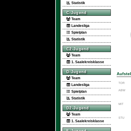
Statistik
C-Jugend
Team
Landesliga
Spielplan
Statistik
C2-Jugend
Team
1. Saalekreisklasse
D-Jugend
Aufste
Team
TOR
Landesliga
ABW
Spielplan
Statistik
MIT
D2-Jugend
Team
STU
1. Saalekreisklasse
E-Jugend