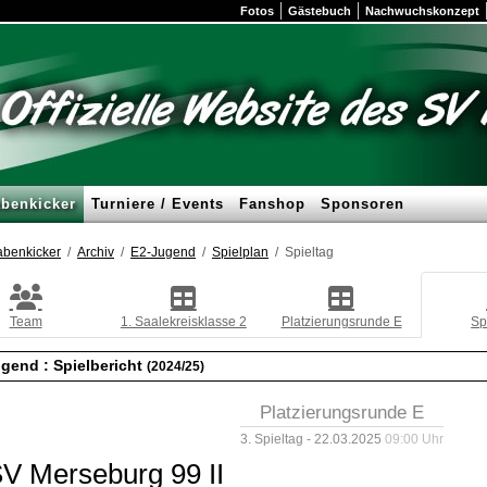
Fotos
Gästebuch
Nachwuchskonzept
benkicker
Turniere / Events
Fanshop
Sponsoren
benkicker
Archiv
E2-Jugend
Spielplan
Spieltag
Team
1. Saalekreisklasse 2
Platzierungsrunde E
Sp
ugend :
Spielbericht
(2024/25)
Platzierungsrunde E
3. Spieltag - 22.03.2025
09:00 Uhr
V Merseburg 99 II