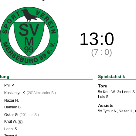
13
:
0
(7
:
0)
llung
Spielstatistik
Phil P.
Tore
5x Knut W.
,
3x Lenni S.
Kostiantyn K.
(
20' Alexander B.
)
Luis S.
Nazar H.
Assists
Damian B.
5x Tymur A.
,
Nazar H.
,
Oskar G.
(
20' Luis S.
)
Knut W.
C
Lenni S.
Tymur A.