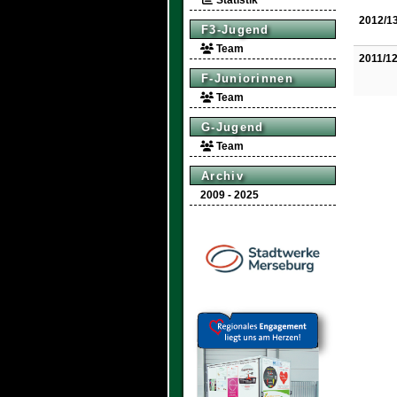
Statistik
2012/1
F3-Jugend
Team
2011/1
F-Juniorinnen
Team
G-Jugend
Team
Archiv
2009 - 2025