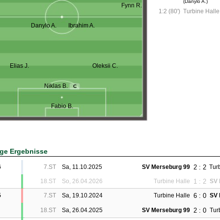
(Danylo A.)
Fynn R.
1:2 (80')
Turbine Halle
Danylo A.
Ibrahim A.
Elias J.
Oleksii C.
Niklas B.
C
Fabio B.
ige Ergebnisse
2 : 2
6
7.ST
Sa, 11.10.2025
SV Merseburg 99
Tur
1 : 2
18.ST
So, 26.04.2026
Turbine Halle
SV 
6 : 0
5
7.ST
Sa, 19.10.2024
Turbine Halle
SV 
2 : 0
18.ST
Sa, 26.04.2025
SV Merseburg 99
Tur