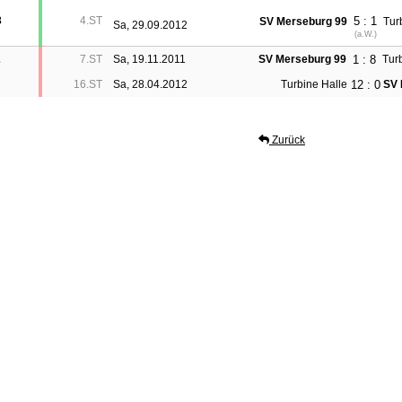
3
4.ST
5 : 1
SV Merseburg 99
Tur
Sa, 29.09.2012
(
a.W.
)
1 : 8
2
7.ST
Sa, 19.11.2011
SV Merseburg 99
Tur
12 : 0
16.ST
Sa, 28.04.2012
Turbine Halle
SV 
Zurück