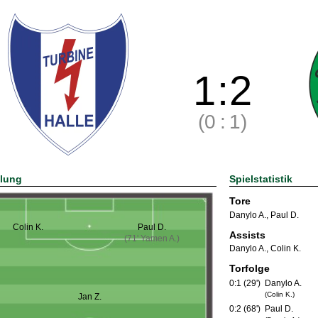
1
:
2
(0
:
1)
llung
Spielstatistik
Tore
Danylo A.
,
Paul D.
Colin K.
Paul D.
Assists
(71' Yamen A.)
Danylo A.
,
Colin K.
Torfolge
0:1 (29')
Danylo A.
(Colin K.)
Jan Z.
0:2 (68')
Paul D.