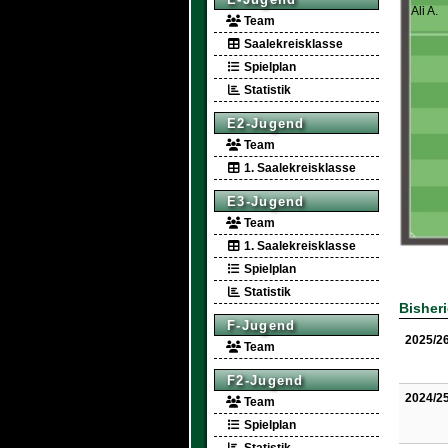
Ali A.
Team
Saalekreisklasse
Spielplan
Statistik
E2-Jugend
Team
1. Saalekreisklasse
E3-Jugend
Team
1. Saalekreisklasse
Spielplan
Statistik
Bisher
F-Jugend
2025/2
Team
F2-Jugend
2024/2
Team
Spielplan