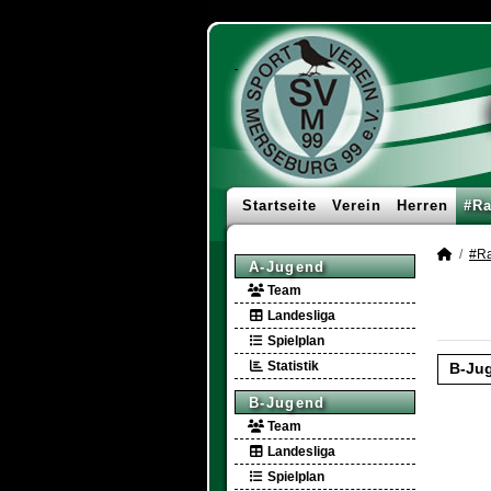
Startseite
Verein
Herren
#Ra
#Ra
A-Jugend
Team
Landesliga
Spielplan
Statistik
B-Ju
B-Jugend
Team
Landesliga
Spielplan