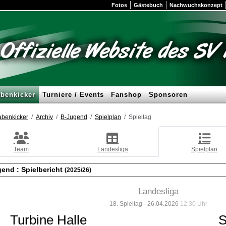
Fotos
Gästebuch
Nachwuchskonzept
benkicker
Turniere / Events
Fanshop
Sponsoren
benkicker
Archiv
B-Jugend
Spielplan
Spieltag
Team
Landesliga
Spielplan
gend :
Spielbericht
(2025/26)
Landesliga
18. Spieltag - 26.04.2026
12:30 Uhr
Turbine Halle
S