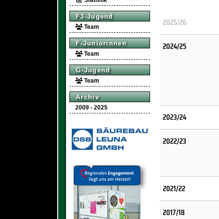
Statistik
F3-Jugend
2025/26
Team
F-Juniorinnen
2024/25
Team
G-Jugend
Team
Archiv
2009 - 2025
2023/24
2022/23
2021/22
2017/18