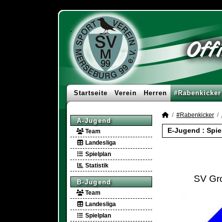
Startseite
Verein
Herren
#Rabenkicker
#Rabenkicker
A-Jugend
E-Jugend :
Spie
Team
Landesliga
Spielplan
Statistik
SV Gr
B-Jugend
Team
Landesliga
Spielplan