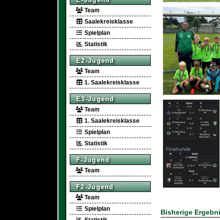
Team
Saalekreisklasse
Spielplan
Statistik
E2-Jugend
Team
1. Saalekreisklasse
E3-Jugend
Team
1. Saalekreisklasse
Spielplan
Statistik
F-Jugend
Team
F2-Jugend
Team
Spielplan
Bisherige Ergebn