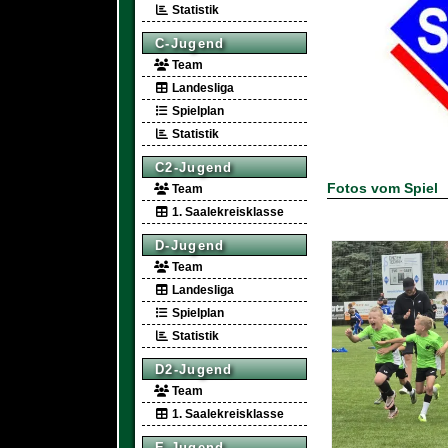
Statistik
C-Jugend
Team
Landesliga
Spielplan
Statistik
C2-Jugend
Fotos vom Spiel
Team
1. Saalekreisklasse
D-Jugend
Team
Landesliga
Spielplan
Statistik
D2-Jugend
Team
1. Saalekreisklasse
E-Jugend