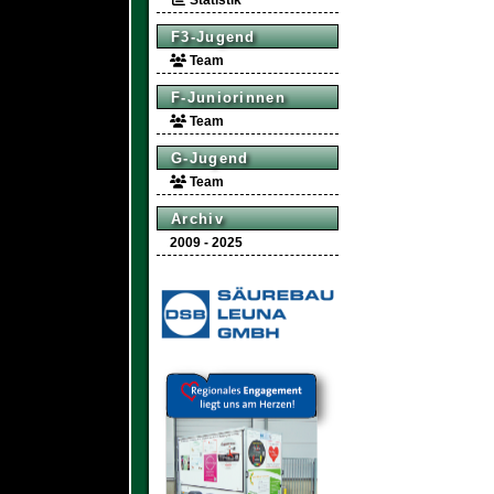
Statistik
F3-Jugend
Team
F-Juniorinnen
Team
G-Jugend
Team
Archiv
2009 - 2025