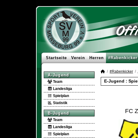
Startseite
Verein
Herren
#Rabenkicker
#Rabenkicker
A-Jugend
E-Jugend :
Spie
Team
Landesliga
Spielplan
Statistik
FC 
B-Jugend
Team
Landesliga
Spielplan