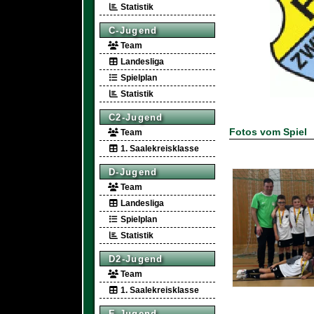
Statistik
C-Jugend
Team
Landesliga
Spielplan
Statistik
C2-Jugend
Fotos vom Spiel
Team
1. Saalekreisklasse
D-Jugend
Team
Landesliga
Spielplan
Statistik
D2-Jugend
Team
1. Saalekreisklasse
E-Jugend