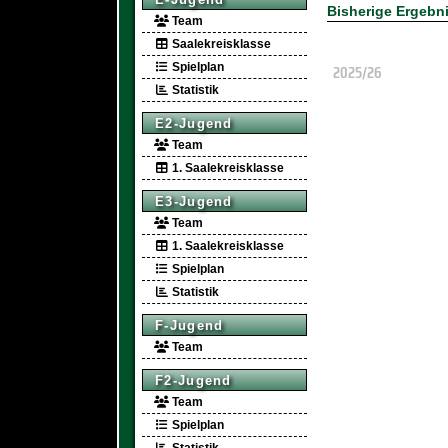
Bisherige Ergebn
Team
Saalekreisklasse
2025/26
Spielplan
Statistik
E2-Jugend
Team
1. Saalekreisklasse
E3-Jugend
Team
1. Saalekreisklasse
Spielplan
Statistik
F-Jugend
Team
F2-Jugend
Team
Spielplan